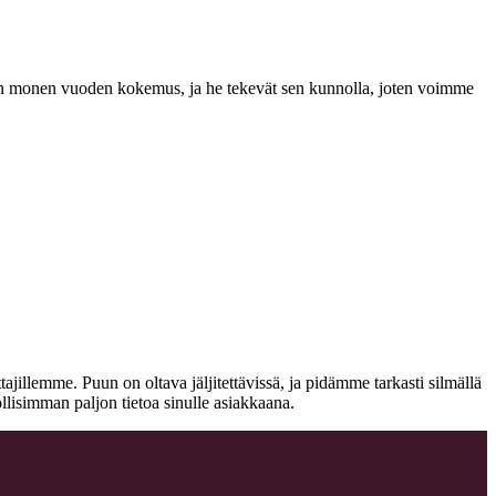
a on monen vuoden kokemus, ja he tekevät sen kunnolla, joten voimme
jillemme. Puun on oltava jäljitettävissä, ja pidämme tarkasti silmällä
llisimman paljon tietoa sinulle asiakkaana.