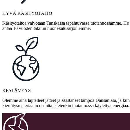
HYVÄ KÄSITYÖTAITO
Käsityötaitoa valvotaan Tanskassa tapahtuvassa tuotannossamme. He ov
antaa 10 vuoden takuun huonekalusarjoillemme.
KESTÄVYYS
Olemme aina lajitelleet jätteet ja säästäneet lämpöä Dansanissa, ja ku
kierrätysmateriaalin osuutta ja etenkin tuotannossa käytettyä energia