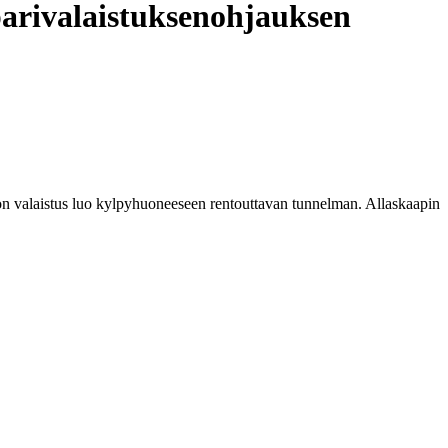
eparivalaistuksenohjauksen
on valaistus luo kylpyhuoneeseen rentouttavan tunnelman. Allaskaapin