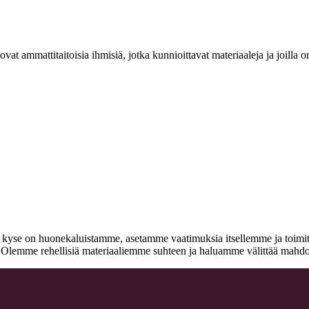
at ammattitaitoisia ihmisiä, jotka kunnioittavat materiaaleja ja joill
n kyse on huonekaluistamme, asetamme vaatimuksia itsellemme ja toimitta
a. Olemme rehellisiä materiaaliemme suhteen ja haluamme välittää mahdo