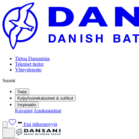
Tietoa Dansanista
Tekniset tiedot
Yhteydenotto
Suomi
Sarja
Kylpyhuonekalusteet & suihkut
Inspiraatio
Kuvastot
Asiakastarinat
Etsi jälleenmyyjä