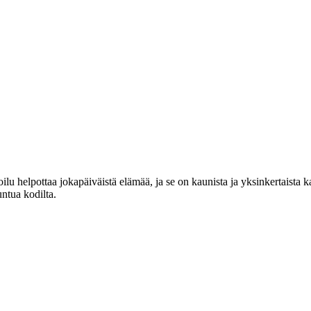
lu helpottaa jokapäiväistä elämää, ja se on kaunista ja yksinkertaista 
untua kodilta.