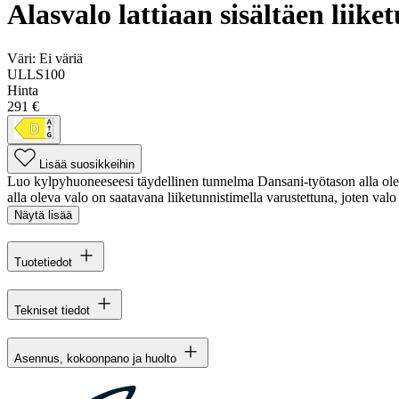
Alasvalo lattiaan sisältäen lii
Väri:
Ei väriä
ULLS100
Hinta
291 €
Lisää suosikkeihin
Luo kylpyhuoneeseesi täydellinen tunnelma Dansani-työtason alla ole
alla oleva valo on saatavana liiketunnistimella varustettuna, joten valo 
Näytä lisää
Tuotetiedot
Tekniset tiedot
Asennus, kokoonpano ja huolto