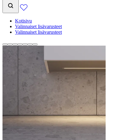
Kotisivu
Valinnaiset lisävarusteet
Valinnaiset lisävarusteet