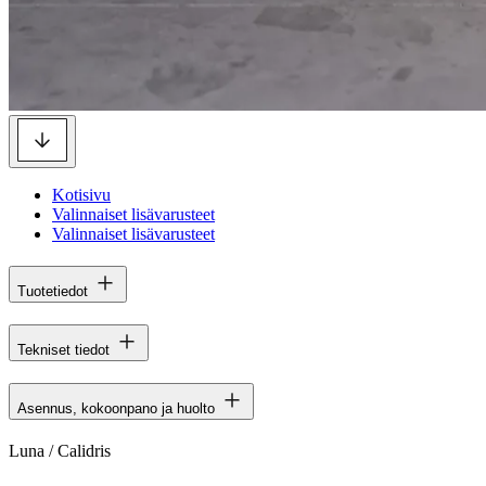
Kotisivu
Valinnaiset lisävarusteet
Valinnaiset lisävarusteet
Tuotetiedot
Tekniset tiedot
Asennus, kokoonpano ja huolto
Luna / Calidris