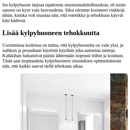
Iso kylpyhuone tarjoaa rajattomia sisustusmahdollisuuksia, eli toisin
sanoen on kyse vain luovuudesta. Siksi olemme koonneet vinkkejä
tähän, kuinka voit sisustaa niin, että estetiikka ja tehokkuus käyvät
käsi kädessä.
Lisää kylpyhuoneen tehokkuutta
Useimmissa kodeissa on tuttua, että kylpyhuoneita on vain yksi, ja
suihkun ja pesualtaan käytöstä käydään joka-aamuisia taistoja.
Kaikkihan haluaisivat päästä lähtemään nopeasti töihin ja kouluun.
Tästä saat inspiraatiota kylpyhuoneen sisustuksen optimoimisesta
niin, että kaikki saavat siellä tehokasta aikaa.