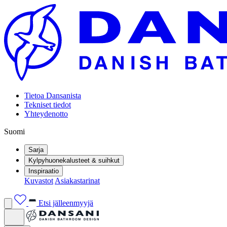
Tietoa Dansanista
Tekniset tiedot
Yhteydenotto
Suomi
Sarja
Kylpyhuonekalusteet & suihkut
Inspiraatio
Kuvastot
Asiakastarinat
Etsi jälleenmyyjä