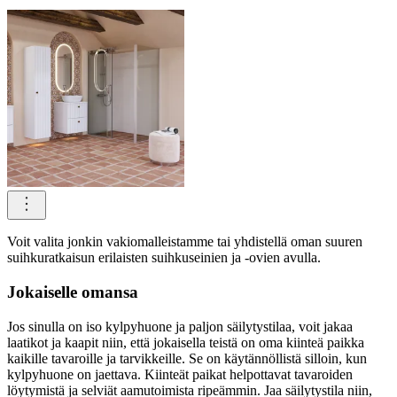
Voit valita jonkin vakiomalleistamme tai yhdistellä oman suuren
suihkuratkaisun erilaisten suihkuseinien ja -ovien avulla.
Jokaiselle omansa
Jos sinulla on iso kylpyhuone ja paljon säilytystilaa, voit jakaa
laatikot ja kaapit niin, että jokaisella teistä on oma kiinteä paikka
kaikille tavaroille ja tarvikkeille. Se on käytännöllistä silloin, kun
kylpyhuone on jaettava. Kiinteät paikat helpottavat tavaroiden
löytymistä ja selviät aamutoimista ripeämmin. Jaa säilytystila niin,