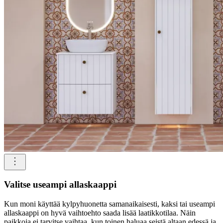
Valitse useampi allaskaappi
Kun moni käyttää kylpyhuonetta samanaikaisesti, kaksi tai useampi
allaskaappi on hyvä vaihtoehto saada lisää laatikkotilaa. Näin
paikkoja ei tarvitse vaihtaa, kun toinen haluaa seistä altaan edessä ja