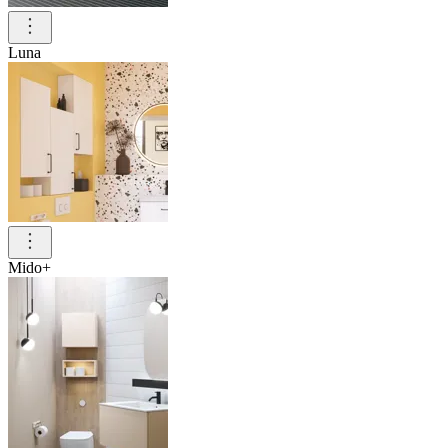
Luna
Mido+