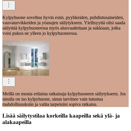
Kylpyhuone soveltuu hyvin esim. pyyhkeiden, puhdistusaineiden,
vauvatarvikkeiden ja yöasujen säilytykseen. Ylellisyyttä olisi saada
säilyttää kylpyhuoneessa myös alusvaatteitaan ja sukkiaan, jotka
voisi pukea ne ylleen jo kylpyhuoneessa.
Meillä on monia erilaisia ratkaisuja kylpyhuoneen säilytykseen. Jos
sinulla on iso kylpyhuone, sinun tarvitsee vain tutustua
mahdollisuuksiin ja valita tarpeisiisi sopiva ratkaisu.
Lisää säilytystilaa korkeilla kaapeilla sekä ylä- ja
alakaapeilla