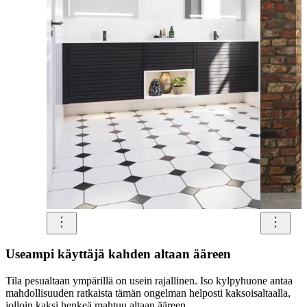
Useampi käyttäjä kahden altaan ääreen
Tila pesualtaan ympärillä on usein rajallinen. Iso kylpyhuone antaa
mahdollisuuden ratkaista tämän ongelman helposti kaksoisaltaalla,
jolloin kaksi henkeä mahtuu altaan ääreen.