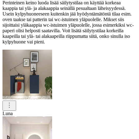
Perinteinen keino luoda lisää säilytystilaa on käyttää korkeaa
kaappia tai ylä- ja alakaappia seinällä pesualtaan läheisyydessä.
Usein kylpyhuoneeseen kuitenkin jää hyödyntämätöntä tilaa esim.
oven taakse tai patterin tai wc-istuimen yläpuolelle. Mikset siis
sijoittaisi yläkaappia wc-istuimen yläpuolelle, jossa esimerkiksi wc-
paperi olisi helposti saatavilla. Voit lisätä säilytystilaa korkeilla
kaapeilla tai ylä- tai alakaapeilla riippumatta siitä, onko sinulla iso
kylpyhuone vai pieni.
Luna