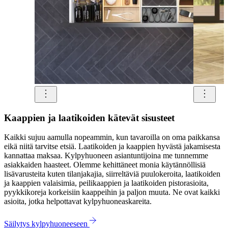
Kaappien ja laatikoiden kätevät sisusteet
Kaikki sujuu aamulla nopeammin, kun tavaroilla on oma paikkansa
eikä niitä tarvitse etsiä. Laatikoiden ja kaappien hyvästä jakamisesta
kannattaa maksaa. Kylpyhuoneen asiantuntijoina me tunnemme
asiakkaiden haasteet. Olemme kehittäneet monia käytännöllisiä
lisävarusteita kuten tilanjakajia, siirreltäviä puulokeroita, laatikoiden
ja kaappien valaisimia, peilikaappien ja laatikoiden pistorasioita,
pyykkikoreja korkeisiin kaappeihin ja paljon muuta. Ne ovat kaikki
asioita, jotka helpottavat kylpyhuoneaskareita.
Säilytys kylpyhuoneeseen