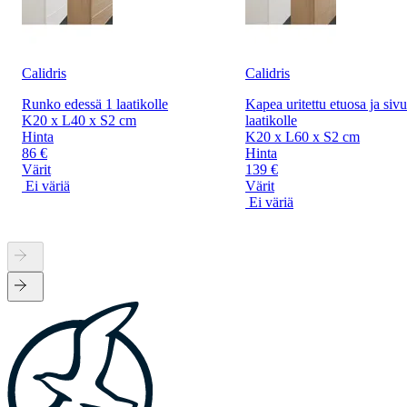
Calidris
Calidris
Runko edessä 1 laatikolle
Kapea uritettu etuosa ja sivu
K20 x L40 x S2 cm
laatikolle
Hinta
K20 x L60 x S2 cm
86 €
Hinta
Värit
139 €
Ei väriä
Värit
Ei väriä