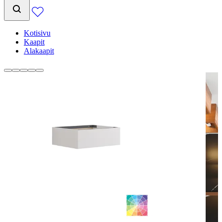
Kotisivu
Kaapit
Alakaapit