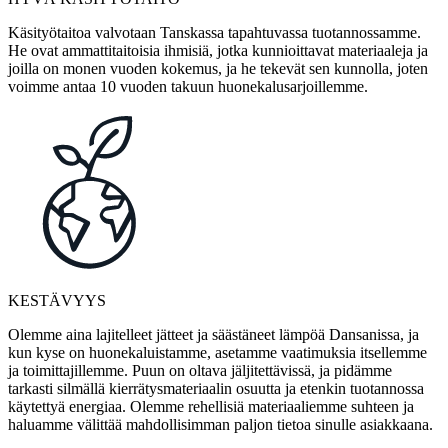
Käsityötaitoa valvotaan Tanskassa tapahtuvassa tuotannossamme.
He ovat ammattitaitoisia ihmisiä, jotka kunnioittavat materiaaleja ja
joilla on monen vuoden kokemus, ja he tekevät sen kunnolla, joten
voimme antaa 10 vuoden takuun huonekalusarjoillemme.
KESTÄVYYS
Olemme aina lajitelleet jätteet ja säästäneet lämpöä Dansanissa, ja
kun kyse on huonekaluistamme, asetamme vaatimuksia itsellemme
ja toimittajillemme. Puun on oltava jäljitettävissä, ja pidämme
tarkasti silmällä kierrätysmateriaalin osuutta ja etenkin tuotannossa
käytettyä energiaa. Olemme rehellisiä materiaaliemme suhteen ja
haluamme välittää mahdollisimman paljon tietoa sinulle asiakkaana.