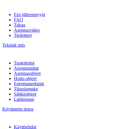
Etsi jälleenmyyjä
FAQ
Takuu
Asennusvideo
Tiedotteet
Teknisk info
Tuotetiedot
Asennusmitat
Asennusohjeet
Hoito-ohjeet
Energiamerkintä
Tilauslomake
Sähköohjeet
Läpiporaus
Käytännön tietoa
Käyttöehdot