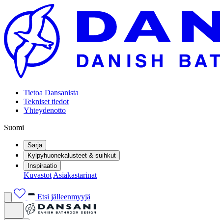
Tietoa Dansanista
Tekniset tiedot
Yhteydenotto
Suomi
Sarja
Kylpyhuonekalusteet & suihkut
Inspiraatio
Kuvastot
Asiakastarinat
Etsi jälleenmyyjä