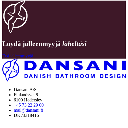
Löydä jälleenmyyjä
läheltäsi
Etsi jälleenmyyjä
Dansani A/S
Finlandsvej 8
6100 Haderslev
+45 73 22 29 00
mail@dansani.fi
DK73318416