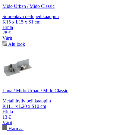
Mido Urban / Mido Classic
Suurentava peili peilikaappiin
K15 x L15 x S1 cm
Hinta
28 €
Värit
Alu look
Luna / Mido Urban / Mido Classic
Metallihylly peilikaappiin
K11.1 x L20 x S10 cm
Hinta
13 €
Värit
Harmaa