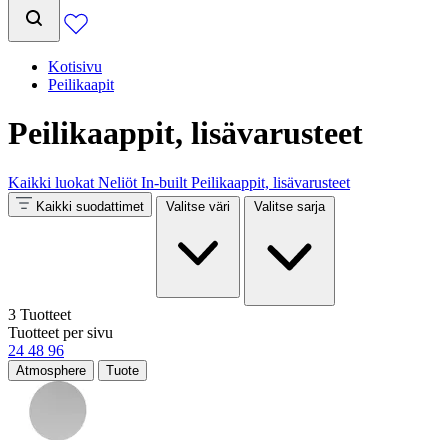
Kotisivu
Peilikaapit
Peilikaappit, lisävarusteet
Kaikki luokat
Neliöt
In-built
Peilikaappit, lisävarusteet
Kaikki suodattimet
Valitse väri
Valitse sarja
3 Tuotteet
Tuotteet per sivu
24
48
96
Atmosphere
Tuote