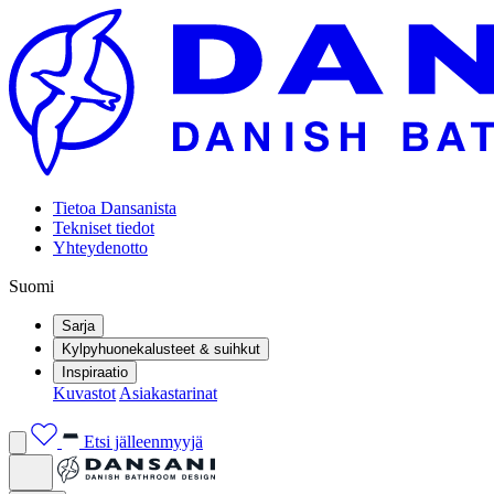
Tietoa Dansanista
Tekniset tiedot
Yhteydenotto
Suomi
Sarja
Kylpyhuonekalusteet & suihkut
Inspiraatio
Kuvastot
Asiakastarinat
Etsi jälleenmyyjä