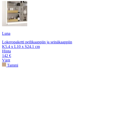
Luna
Lokeropaketti peilikaappiin ja seinäkaappiin
K5.4 x L10 x S24.1 cm
Hinta
142 €
Värit
Tammi