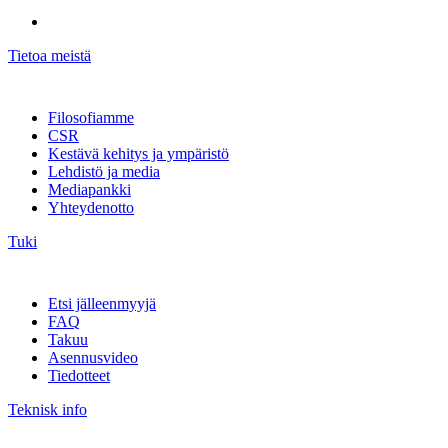
Tietoa meistä
Filosofiamme
CSR
Kestävä kehitys ja ympäristö
Lehdistö ja media
Mediapankki
Yhteydenotto
Tuki
Etsi jälleenmyyjä
FAQ
Takuu
Asennusvideo
Tiedotteet
Teknisk info