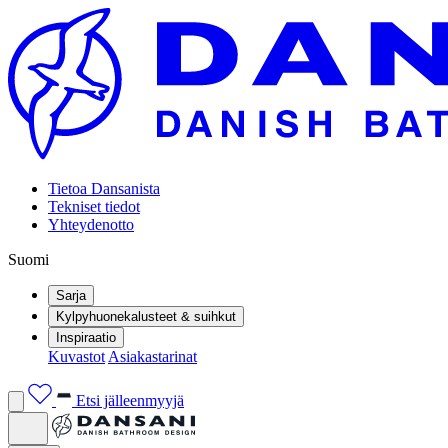
Tietoa Dansanista
Tekniset tiedot
Yhteydenotto
Suomi
Sarja
Kylpyhuonekalusteet & suihkut
Inspiraatio
Kuvastot
Asiakastarinat
Etsi jälleenmyyjä