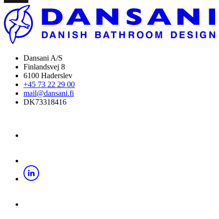
Dansani A/S
Finlandsvej 8
6100 Haderslev
+45 73 22 29 00
mail@dansani.fi
DK73318416