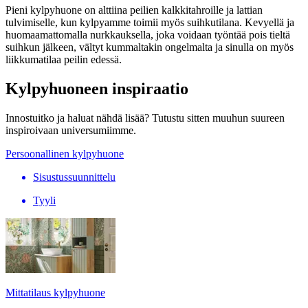
Pieni kylpyhuone on alttiina peilien kalkkitahroille ja lattian
tulvimiselle, kun kylpyamme toimii myös suihkutilana. Kevyellä ja
huomaamattomalla nurkkauksella, joka voidaan työntää pois tieltä
suihkun jälkeen, vältyt kummaltakin ongelmalta ja sinulla on myös
liikkumatilaa peilin edessä.
Kylpyhuoneen inspiraatio
Innostuitko ja haluat nähdä lisää? Tutustu sitten muuhun suureen
inspiroivaan universumiimme.
Persoonallinen kylpyhuone
Sisustussuunnittelu
Tyyli
Mittatilaus kylpyhuone