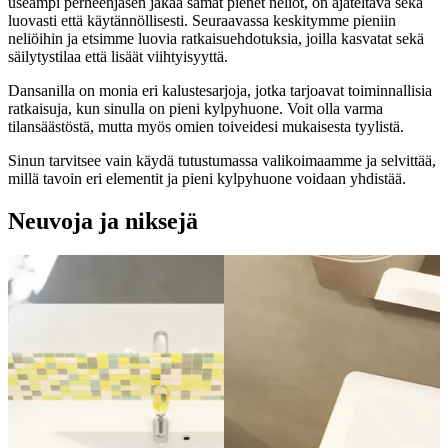
useampi perheenjäsen jakaa samat pienet neliöt, on ajateltava sekä
luovasti että käytännöllisesti. Seuraavassa keskitymme pieniin
neliöihin ja etsimme luovia ratkaisuehdotuksia, joilla kasvatat sekä
säilytystilaa että lisäät viihtyisyyttä.
Dansanilla on monia eri kalustesarjoja, jotka tarjoavat toiminnallisia
ratkaisuja, kun sinulla on pieni kylpyhuone. Voit olla varma
tilansäästöstä, mutta myös omien toiveidesi mukaisesta tyylistä.
Sinun tarvitsee vain käydä tutustumassa valikoimaamme ja selvittää,
millä tavoin eri elementit ja pieni kylpyhuone voidaan yhdistää.
Neuvoja ja niksejä