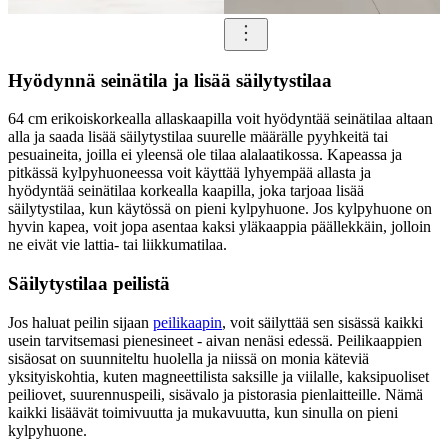
Hyödynnä seinätila ja lisää säilytystilaa
64 cm erikoiskorkealla allaskaapilla voit hyödyntää seinätilaa altaan
alla ja saada lisää säilytystilaa suurelle määrälle pyyhkeitä tai
pesuaineita, joilla ei yleensä ole tilaa alalaatikossa. Kapeassa ja
pitkässä kylpyhuoneessa voit käyttää lyhyempää allasta ja
hyödyntää seinätilaa korkealla kaapilla, joka tarjoaa lisää
säilytystilaa, kun käytössä on pieni kylpyhuone. Jos kylpyhuone on
hyvin kapea, voit jopa asentaa kaksi yläkaappia päällekkäin, jolloin
ne eivät vie lattia- tai liikkumatilaa.
Säilytystilaa peilistä
Jos haluat peilin sijaan
peilikaapin
, voit säilyttää sen sisässä kaikki
usein tarvitsemasi pienesineet - aivan nenäsi edessä. Peilikaappien
sisäosat on suunniteltu huolella ja niissä on monia käteviä
yksityiskohtia, kuten magneettilista saksille ja viilalle, kaksipuoliset
peiliovet, suurennuspeili, sisävalo ja pistorasia pienlaitteille. Nämä
kaikki lisäävät toimivuutta ja mukavuutta, kun sinulla on pieni
kylpyhuone.