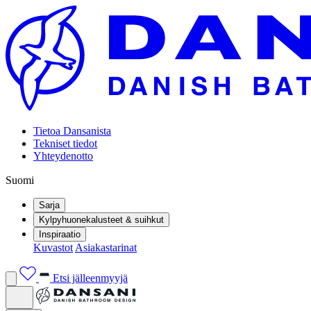
Tietoa Dansanista
Tekniset tiedot
Yhteydenotto
Suomi
Sarja
Kylpyhuonekalusteet & suihkut
Inspiraatio
Kuvastot
Asiakastarinat
Etsi jälleenmyyjä