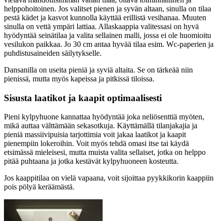
helppohoitoinen. Jos valitset pienen ja syvän altaan, sinulla on tilaa
pestä kädet ja kasvot kunnolla käyttää erillistä vesihanaa. Muuten
sinulla on vettä ympäri lattiaa. Allaskaappia valitessasi on hyvä
hyödyntää seinätilaa ja valita sellainen malli, jossa ei ole huomioitu
vesilukon paikkaa. Jo 30 cm antaa hyvää tilaa esim. Wc-paperien ja
puhdistusaineiden säilytykselle.
Dansanilla on useita pieniä ja syviä altaita. Se on tärkeää niin
pienissä, mutta myös kapeissa ja pitkissä tiloissa.
Sisusta laatikot ja kaapit optimaalisesti
Pieni kylpyhuone kannattaa hyödyntää joka neliösenttiä myöten,
mikä auttaa välttämään sekasotkuja. Käyttämällä tilanjakajia ja
pieniä massiivipuisia tarjottimia voit jakaa laatikot ja kaapit
pienempiin lokeroihin. Voit myös tehdä omasi itse tai käydä
etsimässä mieleisesi, mutta muista valita sellaiset, jotka on helppo
pitää puhtaana ja jotka kestävät kylpyhuoneen kosteutta.
Jos kaappitilaa on vielä vapaana, voit sijoittaa pyykkikorin kaappiin
pois pölyä keräämästä.