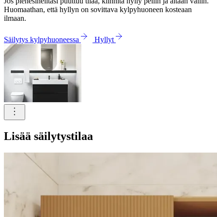
Jos pienesineiltäsi puuttuu tilaa, kiinnitä hylly peilin ja altaan väliin.
Huomaathan, että hyllyn on sovittava kylpyhuoneen kosteaan
ilmaan.
Säilytys kylpyhuoneessa
Hyllyt
Lisää säilytystilaa