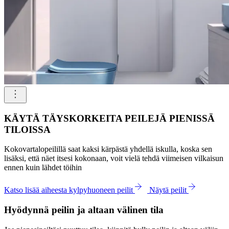
KÄYTÄ TÄYSKORKEITA PEILEJÄ PIENISSÄ
TILOISSA
Kokovartalopeilillä saat kaksi kärpästä yhdellä iskulla, koska sen
lisäksi, että näet itsesi kokonaan, voit vielä tehdä viimeisen vilkaisun
ennen kuin lähdet töihin
Katso lisää aiheesta kylpyhuoneen peilit
Näytä peilit
Hyödynnä peilin ja altaan välinen tila