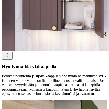
Hyödynnä tila yläkaapeilla
Poikkea perinteistä ja sijoita kaappisi sinne mihin ne mahtuvat. WC-
istuimen yllä oleva tila on ihanteellinen ja usein valittu ratkaisu. Jos
valitset syvyydeltään pienemmät kaapit, saat runsaasti kaappitilaa
pelkäämättä pään kolhimista kaappiin. Pieni kylpyhuone näyttää
epäsymmetrisen asettelun ansiosta keveämmältä ja avarammalta.