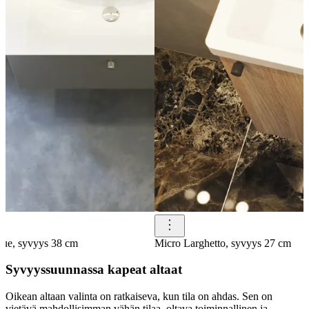
que, syvyys 38 cm
Micro Larghetto, syvyys 27 cm
Syvyyssuunnassa kapeat altaat
Oikean altaan valinta on ratkaiseva, kun tila on ahdas. Sen on
vietävä mahdollisimman vähän tilaa, oltava toiminnallinen ja