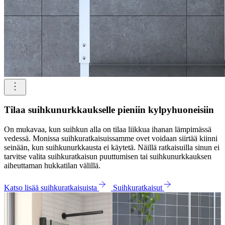
Tilaa suihkunurkkaukselle pieniin kylpyhuoneisiin
On mukavaa, kun suihkun alla on tilaa liikkua ihanan lämpimässä
vedessä. Monissa suihkuratkaisuissamme ovet voidaan siirtää kiinni
seinään, kun suihkunurkkausta ei käytetä. Näillä ratkaisuilla sinun ei
tarvitse valita suihkuratkaisun puuttumisen tai suihkunurkkauksen
aiheuttaman hukkatilan välillä.
Katso lisää suihkuratkaisuista
Suihkuratkaisut