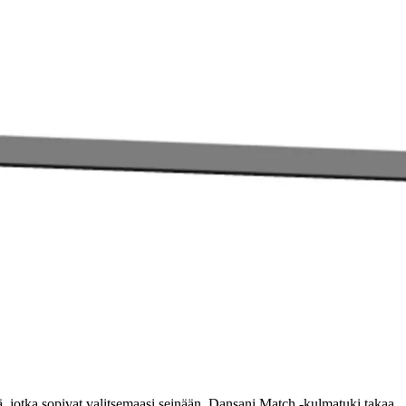
ä, jotka sopivat valitsemaasi seinään. Dansani Match -kulmatuki takaa