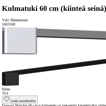
Kulmatuki 60 cm (kiinteä seinä
Väri:
Mattamusta
1603508
Hinta
79 €
Lisää suosikkeihin
Dansani Matchin 60 cm:n kulmatuki on tarkoitettu käytettäväksi yhdess