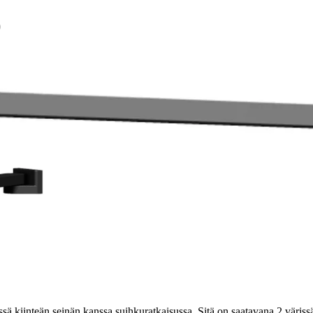
)
ä kiinteän seinän kanssa suihkuratkaisussa. Sitä on saatavana 2 väriss