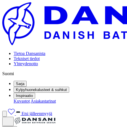
Tietoa Dansanista
Tekniset tiedot
Yhteydenotto
Suomi
Sarja
Kylpyhuonekalusteet & suihkut
Inspiraatio
Kuvastot
Asiakastarinat
Etsi jälleenmyyjä