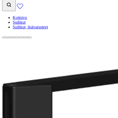
Kotisivu
Suihkut
Suihkut, lisävarusteet