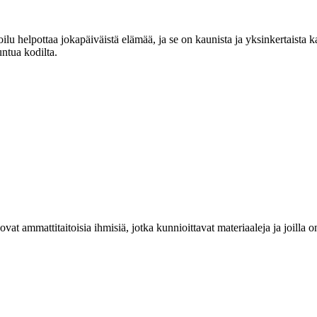
lu helpottaa jokapäiväistä elämää, ja se on kaunista ja yksinkertaista 
untua kodilta.
at ammattitaitoisia ihmisiä, jotka kunnioittavat materiaaleja ja joill