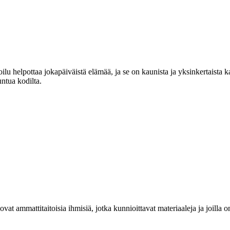
lu helpottaa jokapäiväistä elämää, ja se on kaunista ja yksinkertaista 
untua kodilta.
at ammattitaitoisia ihmisiä, jotka kunnioittavat materiaaleja ja joill