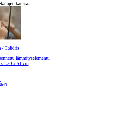
ekalujen kanssa.
 / Calidris
sennettu lämmityselementti
x L30 x S1 cm
a
t
äriä