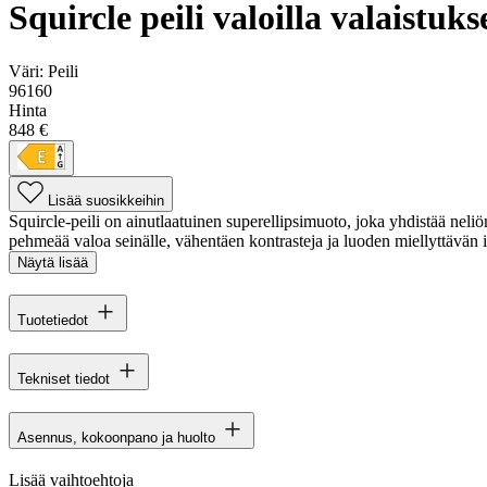
Squircle peili valoilla valaistuk
Väri:
Peili
96160
Hinta
848 €
Lisää suosikkeihin
Squircle-peili on ainutlaatuinen superellipsimuoto, joka yhdistää neli
pehmeää valoa seinälle, vähentäen kontrasteja ja luoden miellyttävän i
Näytä lisää
Tuotetiedot
Tekniset tiedot
Asennus, kokoonpano ja huolto
Lisää vaihtoehtoja