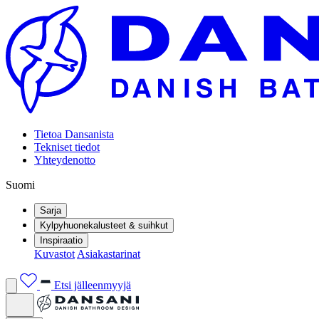
Tietoa Dansanista
Tekniset tiedot
Yhteydenotto
Suomi
Sarja
Kylpyhuonekalusteet & suihkut
Inspiraatio
Kuvastot
Asiakastarinat
Etsi jälleenmyyjä