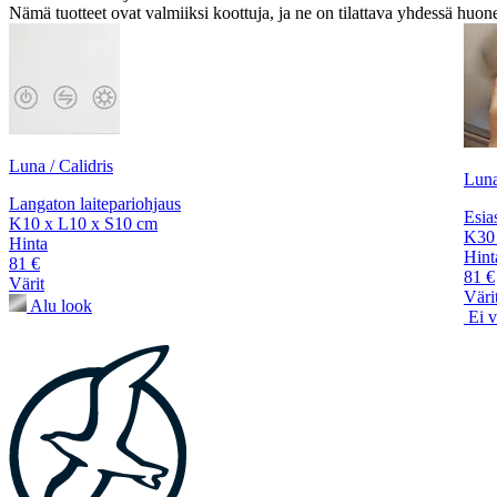
Nämä tuotteet ovat valmiiksi koottuja, ja ne on tilattava yhdessä huon
Luna / Calidris
Luna
Langaton laitepariohjaus
Esia
K10 x L10 x S10 cm
K30 
Hinta
Hint
81 €
81 €
Värit
Väri
Alu look
Ei v