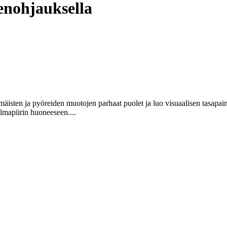
senohjauksella
ömäisten ja pyöreiden muotojen parhaat puolet ja luo visuaalisen tasapa
lmapiirin huoneeseen....