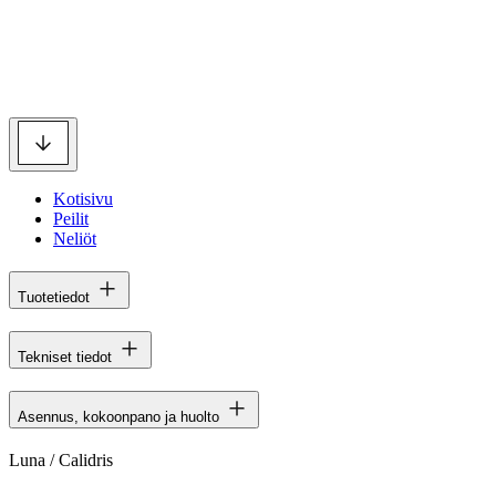
Kotisivu
Peilit
Neliöt
Tuotetiedot
Tekniset tiedot
Asennus, kokoonpano ja huolto
Luna / Calidris