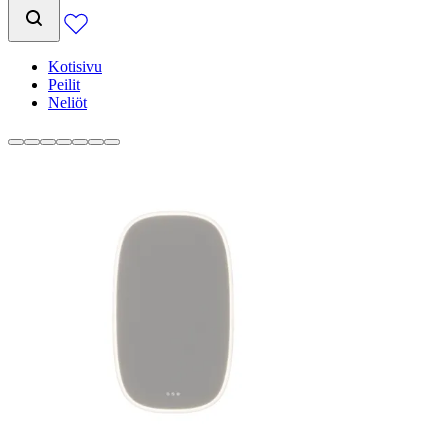
Kotisivu
Peilit
Neliöt