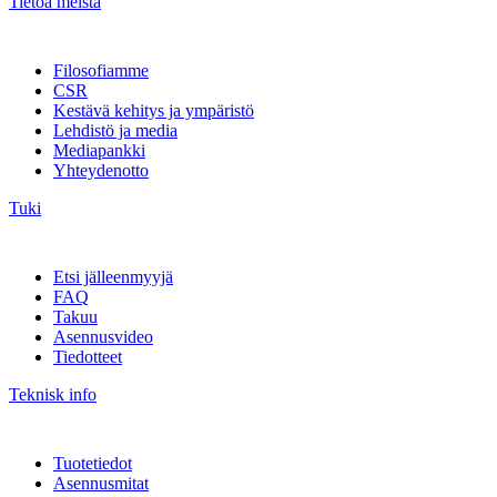
Tietoa meistä
Filosofiamme
CSR
Kestävä kehitys ja ympäristö
Lehdistö ja media
Mediapankki
Yhteydenotto
Tuki
Etsi jälleenmyyjä
FAQ
Takuu
Asennusvideo
Tiedotteet
Teknisk info
Tuotetiedot
Asennusmitat