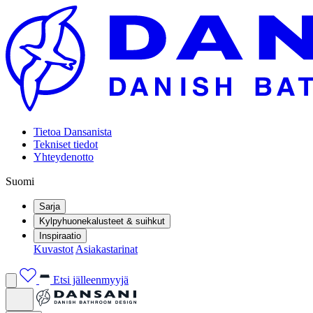
Tietoa Dansanista
Tekniset tiedot
Yhteydenotto
Suomi
Sarja
Kylpyhuonekalusteet & suihkut
Inspiraatio
Kuvastot
Asiakastarinat
Etsi jälleenmyyjä