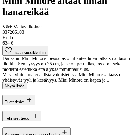
Mini Minore altaat ilman
hanareikää
Väri:
Mattavalkoinen
337206103
Hinta
634 €
Lisää suosikkeihin
Dansanin Mini Minore -pesuallas on ihanteellinen ratkaisu ahtaisiin
tiloihin. Sen syvyys on 35 cm, ja se on pesuallas, jossa on sekä
moderni estetiikka että älykäs toiminnallisuus.
Massiivipintamateriaalista valmistetussa Mini Minore -altaassa
yhdistyvät tyyli ja kestävyys. Mini Minore on kapea ja...
Näytä lisää
Tuotetiedot
Tekniset tiedot
Asennus, kokoonpano ja huolto