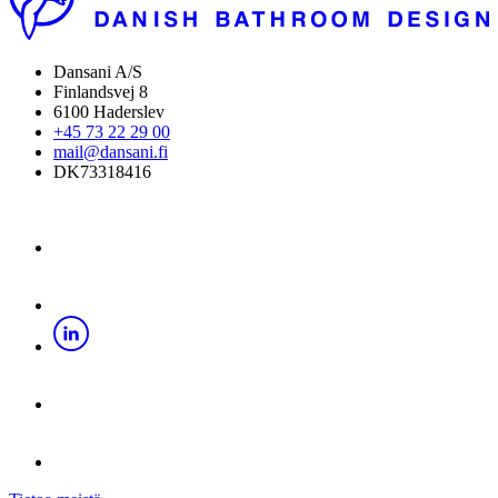
Dansani A/S
Finlandsvej 8
6100 Haderslev
+45 73 22 29 00
mail@dansani.fi
DK73318416