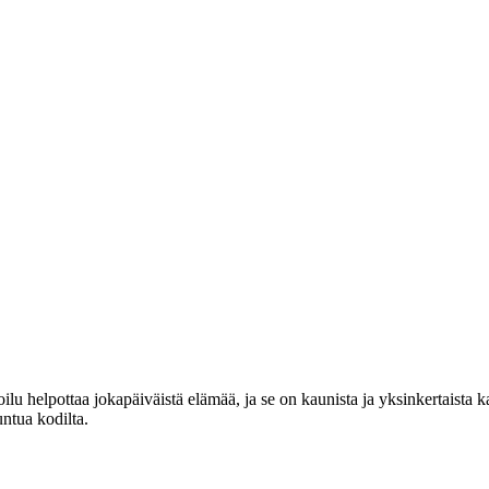
lu helpottaa jokapäiväistä elämää, ja se on kaunista ja yksinkertaista 
untua kodilta.