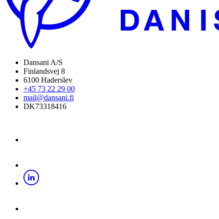
Dansani A/S
Finlandsvej 8
6100 Haderslev
+45 73 22 29 00
mail@dansani.fi
DK73318416