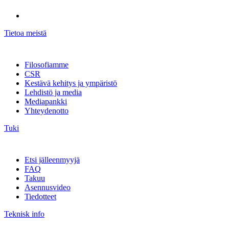
Tietoa meistä
Filosofiamme
CSR
Kestävä kehitys ja ympäristö
Lehdistö ja media
Mediapankki
Yhteydenotto
Tuki
Etsi jälleenmyyjä
FAQ
Takuu
Asennusvideo
Tiedotteet
Teknisk info