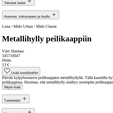
Tekniset tiedot
Asennus, kokoonpano ja huolto
Luna / Mido Urban / Mido Classic
Metallihylly peilikaappiin
Väri:
Harmaa
545710047
Hinta
13 €
Lisää suosikkeihin
Päivitä kylpyhuoneesi peilikaappien metallihyllyllä. Tällä kauniilla hylly
peilikaapissa. Huomaa, että metallihylly sisältyy useimpiin peilikaapp
Näytä lisää
Tuotetiedot