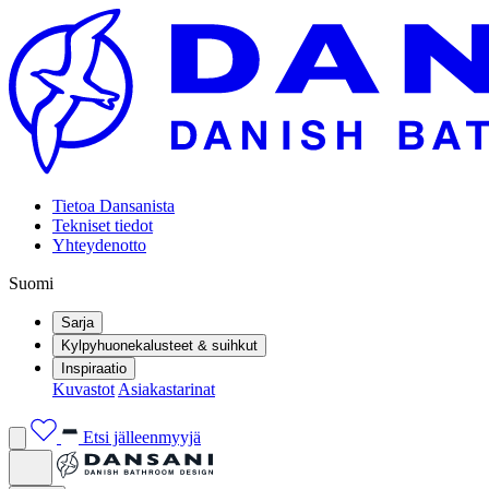
Tietoa Dansanista
Tekniset tiedot
Yhteydenotto
Suomi
Sarja
Kylpyhuonekalusteet & suihkut
Inspiraatio
Kuvastot
Asiakastarinat
Etsi jälleenmyyjä