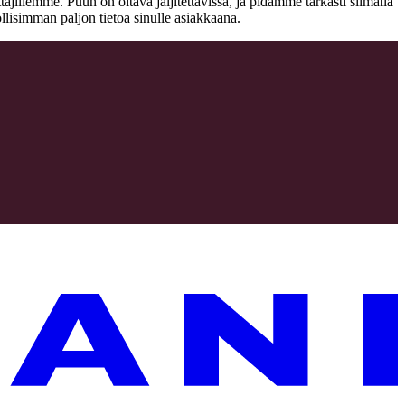
jillemme. Puun on oltava jäljitettävissä, ja pidämme tarkasti silmällä
llisimman paljon tietoa sinulle asiakkaana.