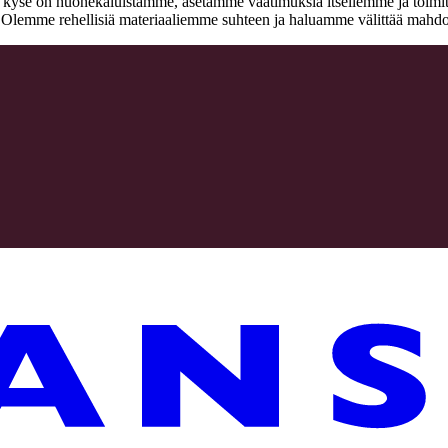
n kyse on huonekaluistamme, asetamme vaatimuksia itsellemme ja toimitta
a. Olemme rehellisiä materiaaliemme suhteen ja haluamme välittää mahdo