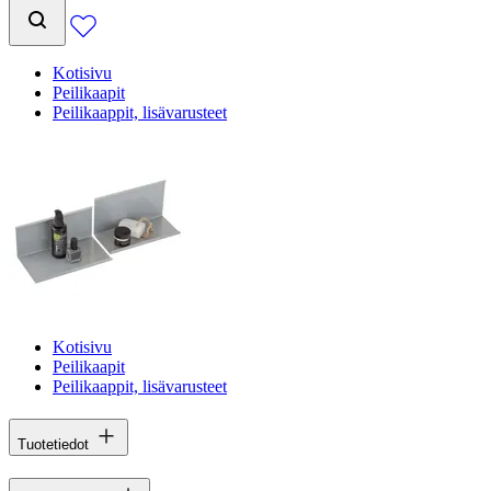
Kotisivu
Peilikaapit
Peilikaappit, lisävarusteet
Kotisivu
Peilikaapit
Peilikaappit, lisävarusteet
Tuotetiedot