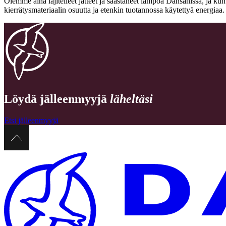
Olemme aina lajitelleet jätteet ja säästäneet lämpöä Dansanissa, ja ku
kierrätysmateriaalin osuutta ja etenkin tuotannossa käytettyä energia
Löydä jälleenmyyjä
läheltäsi
Etsi jälleenmyyjä