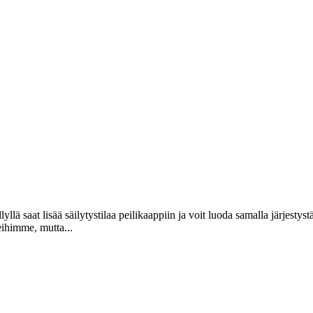
llä saat lisää säilytystilaa peilikaappiin ja voit luoda samalla järjestyst
eihimme, mutta...