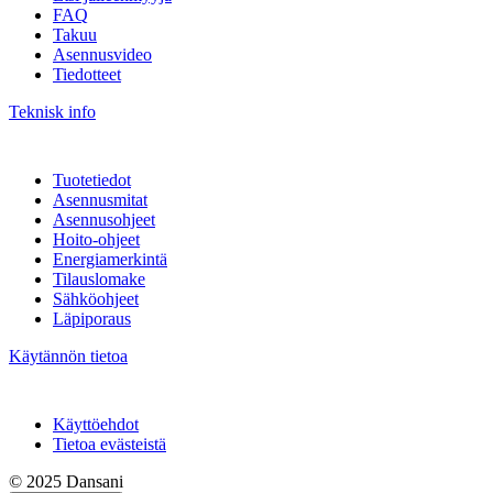
FAQ
Takuu
Asennusvideo
Tiedotteet
Teknisk info
Tuotetiedot
Asennusmitat
Asennusohjeet
Hoito-ohjeet
Energiamerkintä
Tilauslomake
Sähköohjeet
Läpiporaus
Käytännön tietoa
Käyttöehdot
Tietoa evästeistä
© 2025 Dansani