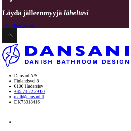
Löydä jälleenmyyjä
läheltäsi
Etsi jälleenmyyjä
Dansani A/S
Finlandsvej 8
6100 Haderslev
+45 73 22 29 00
mail@dansani.fi
DK73318416