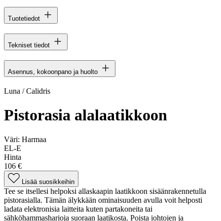
Tuotetiedot
Tekniset tiedot
Asennus, kokoonpano ja huolto
Luna / Calidris
Pistorasia alalaatikkoon
Väri:
Harmaa
EL-E
Hinta
106 €
Lisää suosikkeihin
Tee se itsellesi helpoksi allaskaapin laatikkoon sisäänrakennetulla
pistorasialla. Tämän älykkään ominaisuuden avulla voit helposti
ladata elektronisia laitteita kuten partakoneita tai
sähköhammasharjoja suoraan laatikosta. Poista johtojen ja