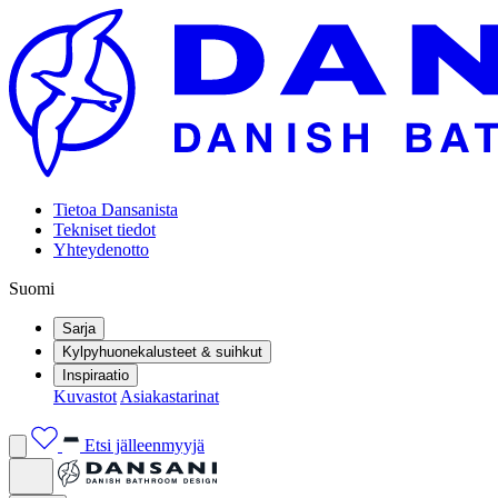
Tietoa Dansanista
Tekniset tiedot
Yhteydenotto
Suomi
Sarja
Kylpyhuonekalusteet & suihkut
Inspiraatio
Kuvastot
Asiakastarinat
Etsi jälleenmyyjä