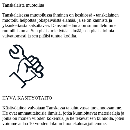
Tanskalaista muotoilua
Tanskalaisessa muotoilussa ihminen on keskiössä - tanskalainen
muotoilu helpottaa jokapäiväistä elämää, ja se on kaunista ja
yksinkertaista katsottavaa. Dansanille tämä on suunnittelumme
ruumiillistuma. Sen pitäisi miellyttää silmää, sen pitäisi toimia
vaivattomasti ja sen pitäisi tuntua kodilta.
HYVÄ KÄSITYÖTAITO
Käsityötaitoa valvotaan Tanskassa tapahtuvassa tuotannossamme.
He ovat ammattitaitoisia ihmisiä, jotka kunnioittavat materiaaleja ja
joilla on monen vuoden kokemus, ja he tekevät sen kunnolla, joten
voimme antaa 10 vuoden takuun huonekalusarjoillemme.