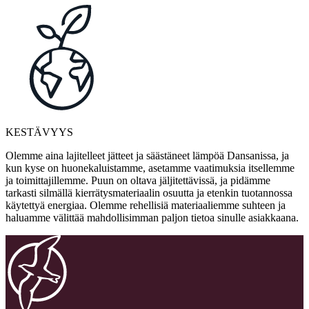
KESTÄVYYS
Olemme aina lajitelleet jätteet ja säästäneet lämpöä Dansanissa, ja
kun kyse on huonekaluistamme, asetamme vaatimuksia itsellemme
ja toimittajillemme. Puun on oltava jäljitettävissä, ja pidämme
tarkasti silmällä kierrätysmateriaalin osuutta ja etenkin tuotannossa
käytettyä energiaa. Olemme rehellisiä materiaaliemme suhteen ja
haluamme välittää mahdollisimman paljon tietoa sinulle asiakkaana.