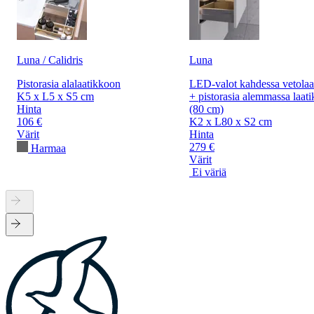
Luna / Calidris
Luna
Pistorasia alalaatikkoon
LED-valot kahdessa vetolaa
K5 x L5 x S5 cm
+ pistorasia alemmassa laati
Hinta
(80 cm)
106 €
K2 x L80 x S2 cm
Värit
Hinta
279 €
Harmaa
Värit
Ei väriä