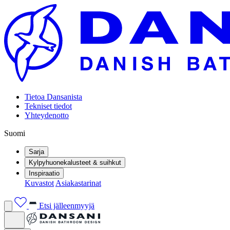
Tietoa Dansanista
Tekniset tiedot
Yhteydenotto
Suomi
Sarja
Kylpyhuonekalusteet & suihkut
Inspiraatio
Kuvastot
Asiakastarinat
Etsi jälleenmyyjä