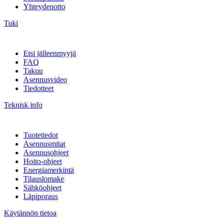
Yhteydenotto
Tuki
Etsi jälleenmyyjä
FAQ
Takuu
Asennusvideo
Tiedotteet
Teknisk info
Tuotetiedot
Asennusmitat
Asennusohjeet
Hoito-ohjeet
Energiamerkintä
Tilauslomake
Sähköohjeet
Läpiporaus
Käytännön tietoa