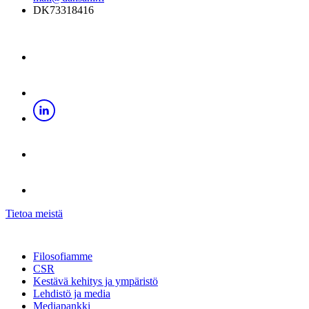
DK73318416
Tietoa meistä
Filosofiamme
CSR
Kestävä kehitys ja ympäristö
Lehdistö ja media
Mediapankki