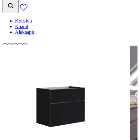
Kotisivu
Kaapit
Alakaapit