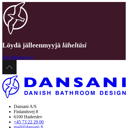
Löydä jälleenmyyjä
läheltäsi
Etsi jälleenmyyjä
Dansani A/S
Finlandsvej 8
6100 Haderslev
+45 73 22 29 00
mail@dansani.fi