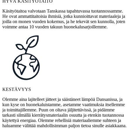
HYVÄ KÄSITYÖTAITO
Käsityötaitoa valvotaan Tanskassa tapahtuvassa tuotannossamme.
He ovat ammattitaitoisia ihmisiä, jotka kunnioittavat materiaaleja ja
joilla on monen vuoden kokemus, ja he tekevät sen kunnolla, joten
voimme antaa 10 vuoden takuun huonekalusarjoillemme.
KESTÄVYYS
Olemme aina lajitelleet jätteet ja säästäneet lämpöä Dansanissa, ja
kun kyse on huonekaluistamme, asetamme vaatimuksia itsellemme
ja toimittajillemme. Puun on oltava jäljitettävissä, ja pidämme
tarkasti silmällä kierrätysmateriaalin osuutta ja etenkin tuotannossa
käytettyä energiaa. Olemme rehellisiä materiaaliemme suhteen ja
haluamme välittää mahdollisimman paljon tietoa sinulle asiakkaana.