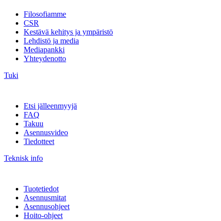
Filosofiamme
CSR
Kestävä kehitys ja ympäristö
Lehdistö ja media
Mediapankki
Yhteydenotto
Tuki
Etsi jälleenmyyjä
FAQ
Takuu
Asennusvideo
Tiedotteet
Teknisk info
Tuotetiedot
Asennusmitat
Asennusohjeet
Hoito-ohjeet