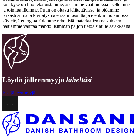
kun kyse on huonekaluistamme, asetamme vaatimuksia itsellemme
ja toimittajillemme. Puun on oltava jäljitettävissä, ja pidämme
tarkasti silmällä kierrätysmateriaalin osuutta ja etenkin tuotannossa
käytettyä energiaa. Olemme rehellisiä materiaaliemme suhteen ja
haluamme välittää mahdollisimman paljon tietoa sinulle asiakkaana.
Löydä jälleenmyyjä
läheltäsi
Etsi jälleenmyyjä