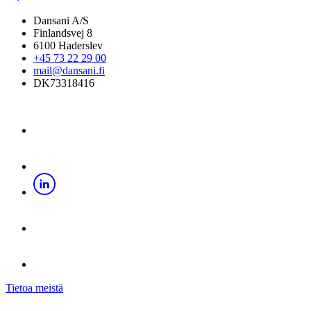
Dansani A/S
Finlandsvej 8
6100 Haderslev
+45 73 22 29 00
mail@dansani.fi
DK73318416
Tietoa meistä