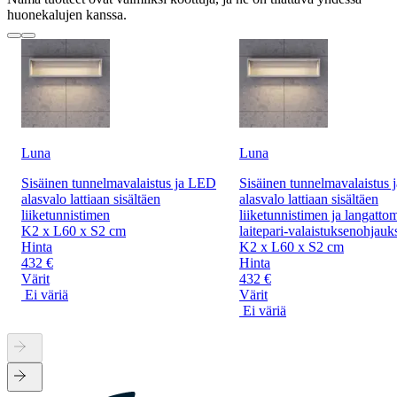
huonekalujen kanssa.
Luna
Luna
Sisäinen tunnelmavalaistus ja LED
Sisäinen tunnelmavalaistus
alasvalo lattiaan sisältäen
alasvalo lattiaan sisältäen
liiketunnistimen
liiketunnistimen ja langatto
K2 x L60 x S2 cm
laitepari-valaistuksenohjauk
Hinta
K2 x L60 x S2 cm
432 €
Hinta
Värit
432 €
Ei väriä
Värit
Ei väriä