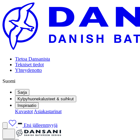
Tietoa Dansanista
Tekniset tiedot
Yhteydenotto
Suomi
Sarja
Kylpyhuonekalusteet & suihkut
Inspiraatio
Kuvastot
Asiakastarinat
Etsi jälleenmyyjä