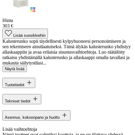
Hinta
303 €
Lisää suosikkeihin
Kalusterunko sopii täydellisesti kylpyhuoneesi personoimiseen ja
sen tekemiseen ainutlaatuiseksi. Tämä älykäs kalusterunko yhdistyy
allaskaappiin ja avaa erilaisia ​​sisustusvaihtoehtoja. Luo räätälöity
ratkaisu yhdistämällä kalusterunko ja allaskaappi omalla tavallasi ja
mukauta säilytystilasi...
Näytä lisää
Tuotetiedot
Tekniset tiedot
Asennus, kokoonpano ja huolto
Lisää vaihtoehtoja
Nämä tuotteet ovat valmiiksi koottuja, ja ne on tilattava yhdessä