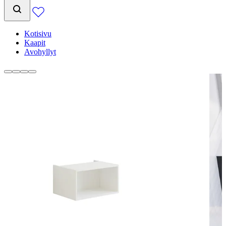
Kotisivu
Kaapit
Avohyllyt