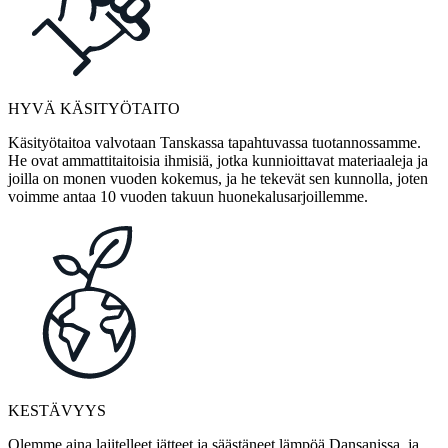
HYVÄ KÄSITYÖTAITO
Käsityötaitoa valvotaan Tanskassa tapahtuvassa tuotannossamme.
He ovat ammattitaitoisia ihmisiä, jotka kunnioittavat materiaaleja ja
joilla on monen vuoden kokemus, ja he tekevät sen kunnolla, joten
voimme antaa 10 vuoden takuun huonekalusarjoillemme.
KESTÄVYYS
Olemme aina lajitelleet jätteet ja säästäneet lämpöä Dansanissa, ja