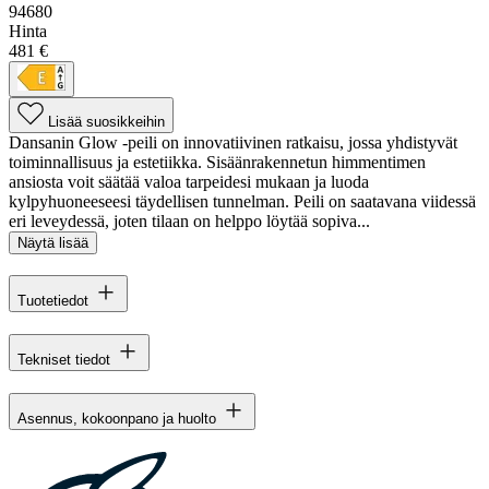
94680
Hinta
481 €
Lisää suosikkeihin
Dansanin Glow -peili on innovatiivinen ratkaisu, jossa yhdistyvät
toiminnallisuus ja estetiikka. Sisäänrakennetun himmentimen
ansiosta voit säätää valoa tarpeidesi mukaan ja luoda
kylpyhuoneeseesi täydellisen tunnelman. Peili on saatavana viidessä
eri leveydessä, joten tilaan on helppo löytää sopiva...
Näytä lisää
Tuotetiedot
Tekniset tiedot
Asennus, kokoonpano ja huolto