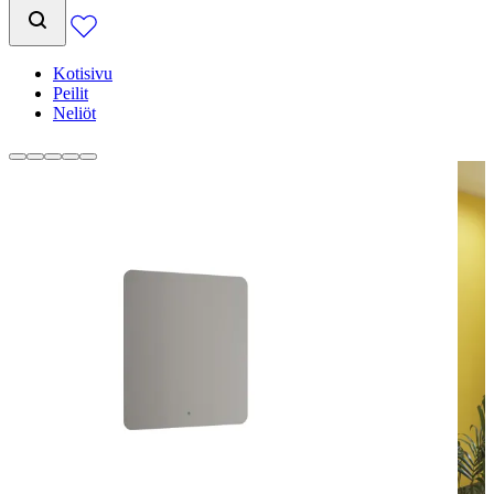
Kotisivu
Peilit
Neliöt