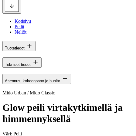
Kotisivu
Peilit
Neliöt
Tuotetiedot
Tekniset tiedot
Asennus, kokoonpano ja huolto
Mido Urban / Mido Classic
Glow peili virtakytkimellä ja
himmennyksellä
Väri:
Peili