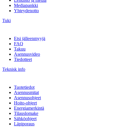
Lehdistö ja media
Mediapankki
Yhteydenotto
Tuki
Etsi jälleenmyyjä
FAQ
Takuu
Asennusvideo
Tiedotteet
Teknisk info
Tuotetiedot
Asennusmitat
Asennusohjeet
Hoito-ohjeet
Energiamerkintä
Tilauslomake
Sähköohjeet
Läpiporaus