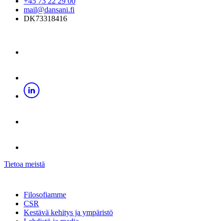
+45 73 22 29 00
mail@dansani.fi
DK73318416
Tietoa meistä
Filosofiamme
CSR
Kestävä kehitys ja ympäristö