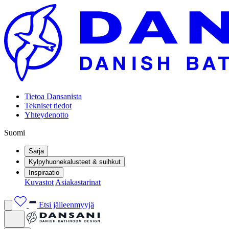
Tietoa Dansanista
Tekniset tiedot
Yhteydenotto
Suomi
Sarja
Kylpyhuonekalusteet & suihkut
Inspiraatio
Kuvastot
Asiakastarinat
Etsi jälleenmyyjä