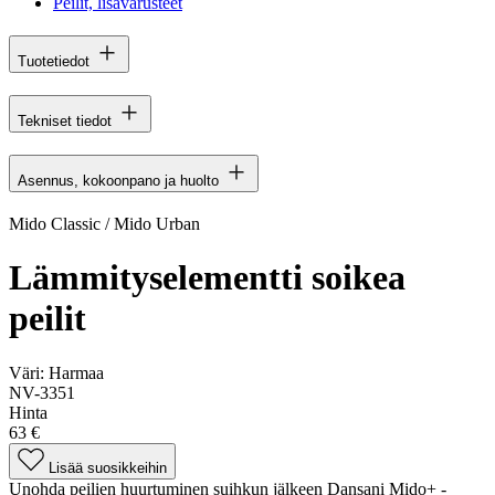
Peilit, lisävarusteet
Tuotetiedot
Tekniset tiedot
Asennus, kokoonpano ja huolto
Mido Classic / Mido Urban
Lämmityselementti soikea
peilit
Väri:
Harmaa
NV-3351
Hinta
63 €
Lisää suosikkeihin
Unohda peilien huurtuminen suihkun jälkeen Dansani Mido+ -