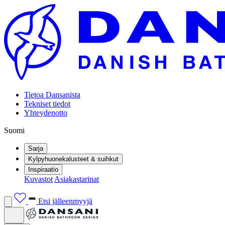
Tietoa Dansanista
Tekniset tiedot
Yhteydenotto
Suomi
Sarja
Kylpyhuonekalusteet & suihkut
Inspiraatio
Kuvastot
Asiakastarinat
Etsi jälleenmyyjä