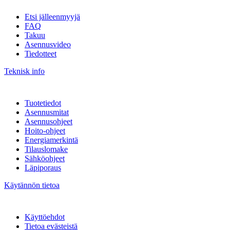
Etsi jälleenmyyjä
FAQ
Takuu
Asennusvideo
Tiedotteet
Teknisk info
Tuotetiedot
Asennusmitat
Asennusohjeet
Hoito-ohjeet
Energiamerkintä
Tilauslomake
Sähköohjeet
Läpiporaus
Käytännön tietoa
Käyttöehdot
Tietoa evästeistä