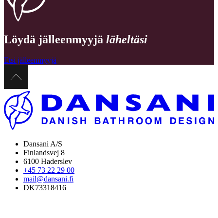
Löydä jälleenmyyjä
läheltäsi
Etsi jälleenmyyjä
Dansani A/S
Finlandsvej 8
6100 Haderslev
+45 73 22 29 00
mail@dansani.fi
DK73318416