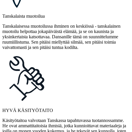
Tanskalaista muotoilua
Tanskalaisessa muotoilussa ihminen on keskiössä - tanskalainen
muotoilu helpottaa jokapäiväistä elämää, ja se on kaunista ja
yksinkertaista katsottavaa. Dansanille tämä on suunnittelumme
ruumiillistuma. Sen pitäisi miellyttää silmää, sen pitäisi toimia
vaivattomasti ja sen pitäisi tuntua kodilta.
HYVÄ KÄSITYÖTAITO
Käsityötaitoa valvotaan Tanskassa tapahtuvassa tuotannossamme.
He ovat ammattitaitoisia ihmisiä, jotka kunnioittavat materiaaleja ja
joilla on monen vuoden kokemus, ja he tekevät sen kunnolla, joten