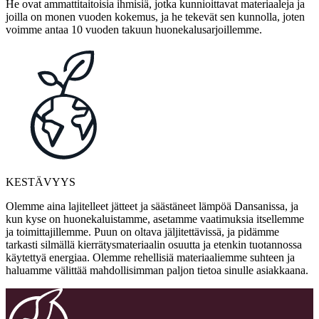
He ovat ammattitaitoisia ihmisiä, jotka kunnioittavat materiaaleja ja
joilla on monen vuoden kokemus, ja he tekevät sen kunnolla, joten
voimme antaa 10 vuoden takuun huonekalusarjoillemme.
KESTÄVYYS
Olemme aina lajitelleet jätteet ja säästäneet lämpöä Dansanissa, ja
kun kyse on huonekaluistamme, asetamme vaatimuksia itsellemme
ja toimittajillemme. Puun on oltava jäljitettävissä, ja pidämme
tarkasti silmällä kierrätysmateriaalin osuutta ja etenkin tuotannossa
käytettyä energiaa. Olemme rehellisiä materiaaliemme suhteen ja
haluamme välittää mahdollisimman paljon tietoa sinulle asiakkaana.