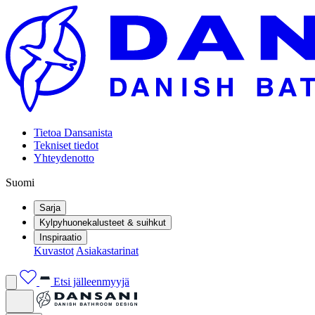
Tietoa Dansanista
Tekniset tiedot
Yhteydenotto
Suomi
Sarja
Kylpyhuonekalusteet & suihkut
Inspiraatio
Kuvastot
Asiakastarinat
Etsi jälleenmyyjä