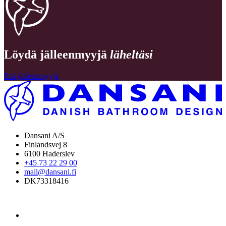
Löydä jälleenmyyjä
läheltäsi
Etsi jälleenmyyjä
Dansani A/S
Finlandsvej 8
6100 Haderslev
+45 73 22 29 00
mail@dansani.fi
DK73318416