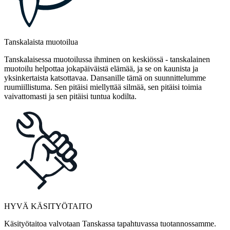
Tanskalaista muotoilua
Tanskalaisessa muotoilussa ihminen on keskiössä - tanskalainen
muotoilu helpottaa jokapäiväistä elämää, ja se on kaunista ja
yksinkertaista katsottavaa. Dansanille tämä on suunnittelumme
ruumiillistuma. Sen pitäisi miellyttää silmää, sen pitäisi toimia
vaivattomasti ja sen pitäisi tuntua kodilta.
HYVÄ KÄSITYÖTAITO
Käsityötaitoa valvotaan Tanskassa tapahtuvassa tuotannossamme.