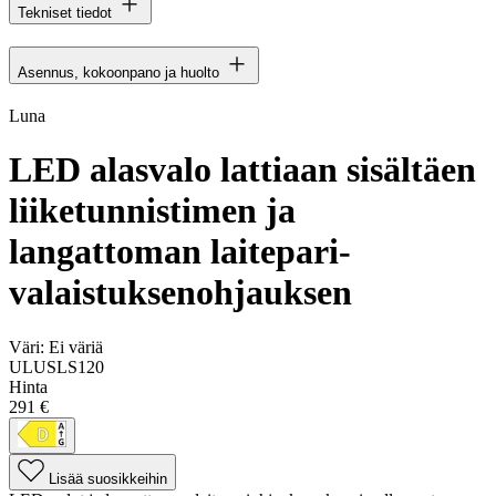
Tekniset tiedot
Asennus, kokoonpano ja huolto
Luna
LED alasvalo lattiaan sisältäen
liiketunnistimen ja
langattoman laitepari-
valaistuksenohjauksen
Väri:
Ei väriä
ULUSLS120
Hinta
291 €
Lisää suosikkeihin