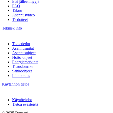
Etsi jälleenmyyjä
FAQ
Takuu
Asennusvideo
Tiedotteet
Teknisk info
Tuotetiedot
Asennusmitat
Asennusohjeet
Hoito-ohjeet
Energiamerkintä
Tilauslomake
Sähköohjeet
Läpiporaus
Käytännön tietoa
Käyttöehdot
Tietoa evästeistä
© 2025 Dansani