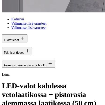
Kotisivu
Valinnaiset lisävarusteet
Valinnaiset lisävarusteet
Tuotetiedot
Tekniset tiedot
Asennus, kokoonpano ja huolto
Luna
LED-valot kahdessa
vetolaatikossa + pistorasia
alemmassa laatikossa (50 cm)