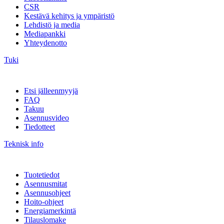
CSR
Kestävä kehitys ja ympäristö
Lehdistö ja media
Mediapankki
Yhteydenotto
Tuki
Etsi jälleenmyyjä
FAQ
Takuu
Asennusvideo
Tiedotteet
Teknisk info
Tuotetiedot
Asennusmitat
Asennusohjeet
Hoito-ohjeet
Energiamerkintä
Tilauslomake