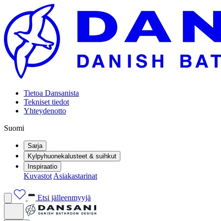
Tietoa Dansanista
Tekniset tiedot
Yhteydenotto
Suomi
Sarja
Kylpyhuonekalusteet & suihkut
Inspiraatio
Kuvastot
Asiakastarinat
Etsi jälleenmyyjä