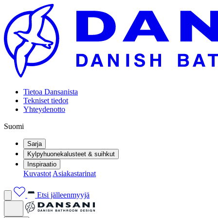
Tietoa Dansanista
Tekniset tiedot
Yhteydenotto
Suomi
Sarja
Kylpyhuonekalusteet & suihkut
Inspiraatio
Kuvastot
Asiakastarinat
Etsi jälleenmyyjä