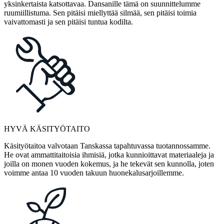
yksinkertaista katsottavaa. Dansanille tämä on suunnittelumme
ruumiillistuma. Sen pitäisi miellyttää silmää, sen pitäisi toimia
vaivattomasti ja sen pitäisi tuntua kodilta.
HYVÄ KÄSITYÖTAITO
Käsityötaitoa valvotaan Tanskassa tapahtuvassa tuotannossamme.
He ovat ammattitaitoisia ihmisiä, jotka kunnioittavat materiaaleja ja
joilla on monen vuoden kokemus, ja he tekevät sen kunnolla, joten
voimme antaa 10 vuoden takuun huonekalusarjoillemme.