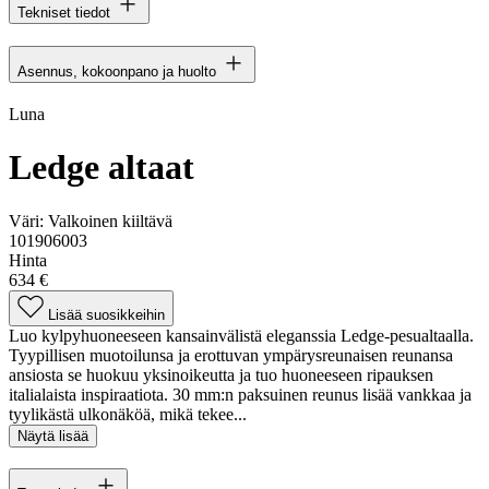
Tekniset tiedot
Asennus, kokoonpano ja huolto
Luna
Ledge altaat
Väri:
Valkoinen kiiltävä
101906003
Hinta
634 €
Lisää suosikkeihin
Luo kylpyhuoneeseen kansainvälistä eleganssia Ledge-pesualtaalla.
Tyypillisen muotoilunsa ja erottuvan ympärysreunaisen reunansa
ansiosta se huokuu yksinoikeutta ja tuo huoneeseen ripauksen
italialaista inspiraatiota. 30 mm:n paksuinen reunus lisää vankkaa ja
tyylikästä ulkonäköä, mikä tekee...
Näytä lisää