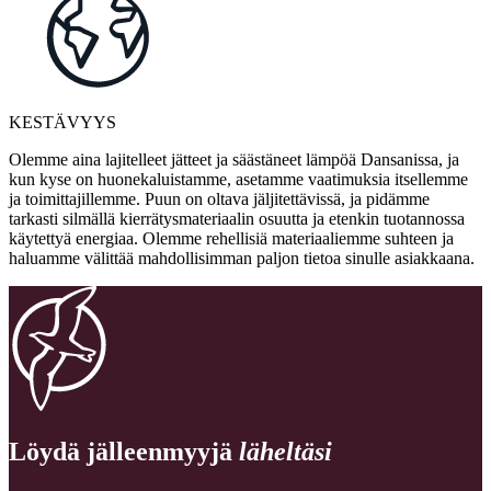
KESTÄVYYS
Olemme aina lajitelleet jätteet ja säästäneet lämpöä Dansanissa, ja
kun kyse on huonekaluistamme, asetamme vaatimuksia itsellemme
ja toimittajillemme. Puun on oltava jäljitettävissä, ja pidämme
tarkasti silmällä kierrätysmateriaalin osuutta ja etenkin tuotannossa
käytettyä energiaa. Olemme rehellisiä materiaaliemme suhteen ja
haluamme välittää mahdollisimman paljon tietoa sinulle asiakkaana.
Löydä jälleenmyyjä
läheltäsi