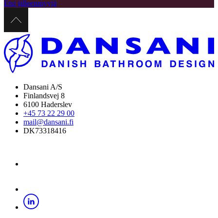
Etsi jälleenmyyjä
Dansani A/S
Finlandsvej 8
6100 Haderslev
+45 73 22 29 00
mail@dansani.fi
DK73318416