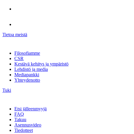
Tietoa meistä
Filosofiamme
CSR
Kestävä kehitys ja ympäristö
Lehdistö ja media
Mediapankki
Yhteydenotto
Tuki
Etsi jälleenmyyjä
FAQ
Takuu
Asennusvideo
Tiedotteet