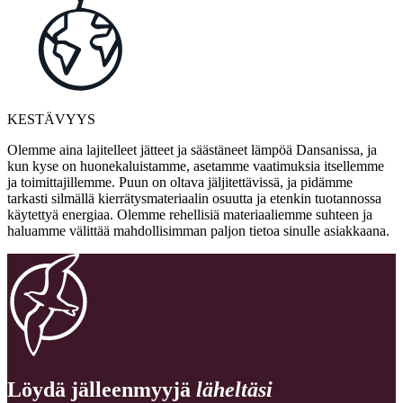
KESTÄVYYS
Olemme aina lajitelleet jätteet ja säästäneet lämpöä Dansanissa, ja
kun kyse on huonekaluistamme, asetamme vaatimuksia itsellemme
ja toimittajillemme. Puun on oltava jäljitettävissä, ja pidämme
tarkasti silmällä kierrätysmateriaalin osuutta ja etenkin tuotannossa
käytettyä energiaa. Olemme rehellisiä materiaaliemme suhteen ja
haluamme välittää mahdollisimman paljon tietoa sinulle asiakkaana.
Löydä jälleenmyyjä
läheltäsi