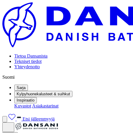
Tietoa Dansanista
Tekniset tiedot
Yhteydenotto
Suomi
Sarja
Kylpyhuonekalusteet & suihkut
Inspiraatio
Kuvastot
Asiakastarinat
Etsi jälleenmyyjä