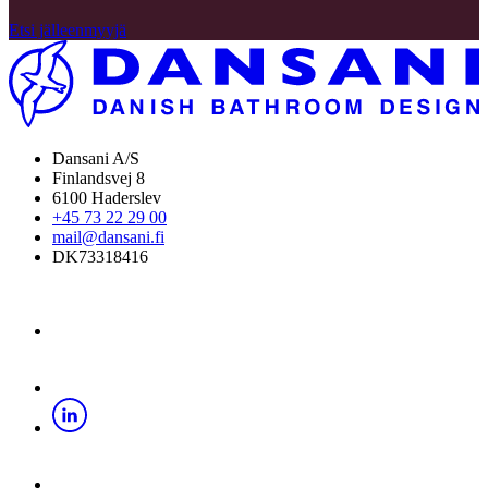
Etsi jälleenmyyjä
Dansani A/S
Finlandsvej 8
6100 Haderslev
+45 73 22 29 00
mail@dansani.fi
DK73318416