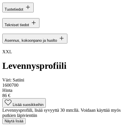
Tuotetiedot
Tekniset tiedot
Asennus, kokoonpano ja huolto
XXL
Levennysprofiili
Väri:
Satiini
1600700
Hinta
86 €
Lisää suosikkeihin
Levennysprofiili, lisää syvyyttä 30 mm:llä. Voidaan käyttää myös
putkien läpivientiin
Näytä lisää