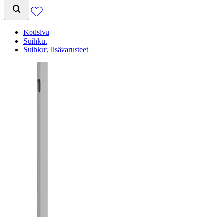
Kotisivu
Suihkut
Suihkut, lisävarusteet