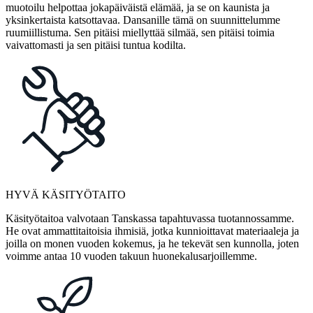
muotoilu helpottaa jokapäiväistä elämää, ja se on kaunista ja
yksinkertaista katsottavaa. Dansanille tämä on suunnittelumme
ruumiillistuma. Sen pitäisi miellyttää silmää, sen pitäisi toimia
vaivattomasti ja sen pitäisi tuntua kodilta.
HYVÄ KÄSITYÖTAITO
Käsityötaitoa valvotaan Tanskassa tapahtuvassa tuotannossamme.
He ovat ammattitaitoisia ihmisiä, jotka kunnioittavat materiaaleja ja
joilla on monen vuoden kokemus, ja he tekevät sen kunnolla, joten
voimme antaa 10 vuoden takuun huonekalusarjoillemme.