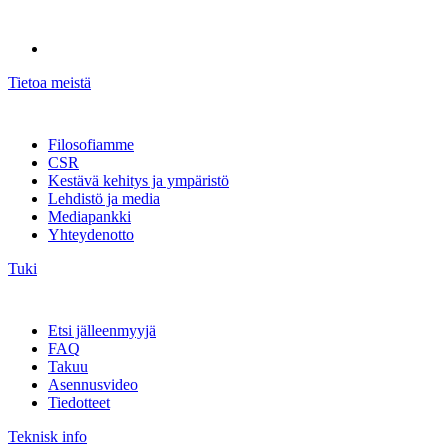
Tietoa meistä
Filosofiamme
CSR
Kestävä kehitys ja ympäristö
Lehdistö ja media
Mediapankki
Yhteydenotto
Tuki
Etsi jälleenmyyjä
FAQ
Takuu
Asennusvideo
Tiedotteet
Teknisk info