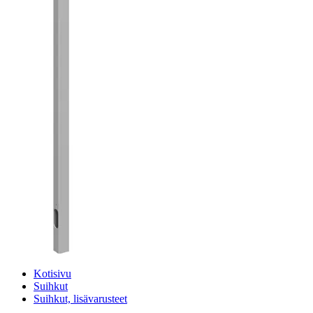
Kotisivu
Suihkut
Suihkut, lisävarusteet