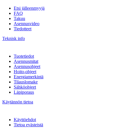
Etsi jälleenmyyjä
FAQ
Takuu
Asennusvideo
Tiedotteet
Teknisk info
Tuotetiedot
Asennusmitat
Asennusohjeet
Hoito-ohjeet
Energiamerkintä
Tilauslomake
Sähköohjeet
Läpiporaus
Käytännön tietoa
Käyttöehdot
Tietoa evästeistä