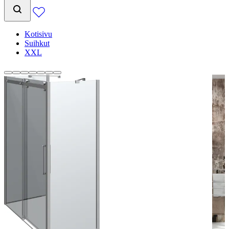
Kotisivu
Suihkut
XXL