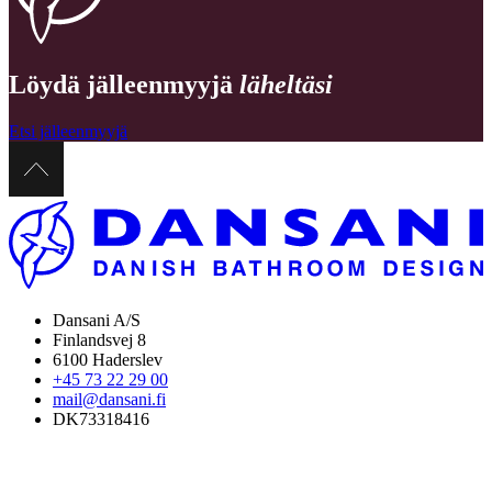
Löydä jälleenmyyjä
läheltäsi
Etsi jälleenmyyjä
Dansani A/S
Finlandsvej 8
6100 Haderslev
+45 73 22 29 00
mail@dansani.fi
DK73318416