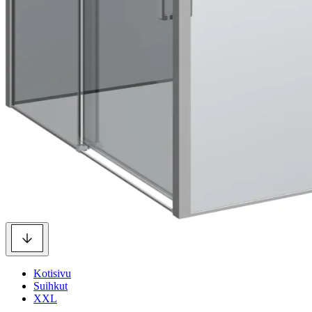
Kotisivu
Suihkut
XXL