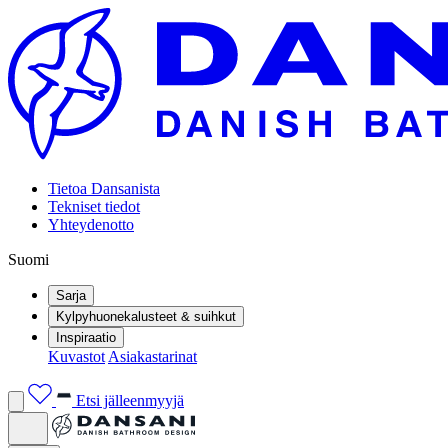
Tietoa Dansanista
Tekniset tiedot
Yhteydenotto
Suomi
Sarja
Kylpyhuonekalusteet & suihkut
Inspiraatio
Kuvastot
Asiakastarinat
Etsi jälleenmyyjä