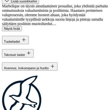
Lisää suosikkeihin
Marbelique on täysin ainutlaatuinen pesuallas, joka yhdistää parhaita
ominaisuuksia valualumiinista ja posliinista. Haastaen perinteisen
valuprosessin, olemme luoneet altaan, joka hyödyntää
valualumiinille tyypillisiä tarkkoja suoria linjoja ja pintoja samalla
säilyttäen posliinin muotoiluedut....
Näytä lisää
Tuotetiedot
Tekniset tiedot
Asennus, kokoonpano ja huolto