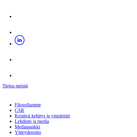
Tietoa meistä
Filosofiamme
CSR
Kestävä kehitys ja ympäristö
Lehdistö ja media
Mediapankki
Yhteydenotto