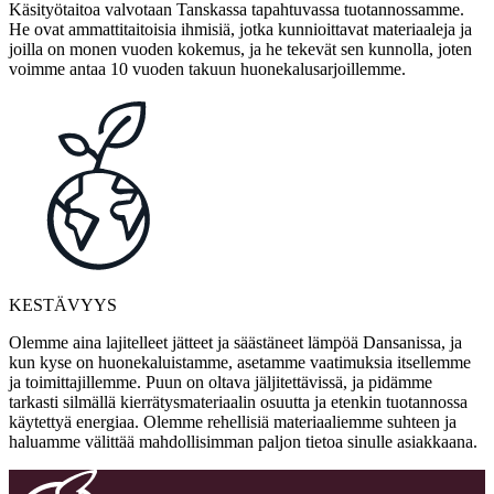
Käsityötaitoa valvotaan Tanskassa tapahtuvassa tuotannossamme.
He ovat ammattitaitoisia ihmisiä, jotka kunnioittavat materiaaleja ja
joilla on monen vuoden kokemus, ja he tekevät sen kunnolla, joten
voimme antaa 10 vuoden takuun huonekalusarjoillemme.
KESTÄVYYS
Olemme aina lajitelleet jätteet ja säästäneet lämpöä Dansanissa, ja
kun kyse on huonekaluistamme, asetamme vaatimuksia itsellemme
ja toimittajillemme. Puun on oltava jäljitettävissä, ja pidämme
tarkasti silmällä kierrätysmateriaalin osuutta ja etenkin tuotannossa
käytettyä energiaa. Olemme rehellisiä materiaaliemme suhteen ja
haluamme välittää mahdollisimman paljon tietoa sinulle asiakkaana.