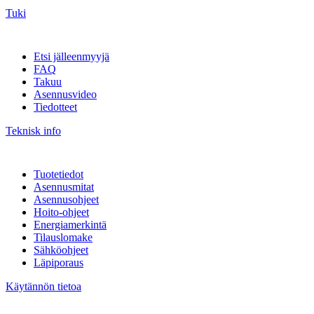
Tuki
Etsi jälleenmyyjä
FAQ
Takuu
Asennusvideo
Tiedotteet
Teknisk info
Tuotetiedot
Asennusmitat
Asennusohjeet
Hoito-ohjeet
Energiamerkintä
Tilauslomake
Sähköohjeet
Läpiporaus
Käytännön tietoa