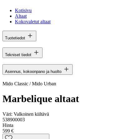
Kotisivu
Altaat
Kokovaletut altaat
Tuotetiedot
Tekniset tiedot
Asennus, kokoonpano ja huolto
Mido Classic / Mido Urban
Marbelique altaat
Väri:
Valkoinen kiiltävä
538900003
Hinta
599 €