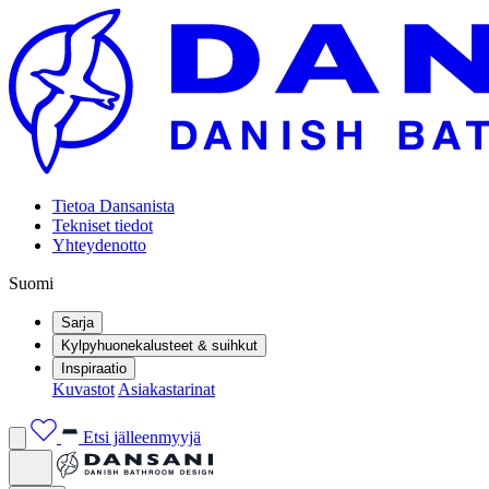
Tietoa Dansanista
Tekniset tiedot
Yhteydenotto
Suomi
Sarja
Kylpyhuonekalusteet & suihkut
Inspiraatio
Kuvastot
Asiakastarinat
Etsi jälleenmyyjä