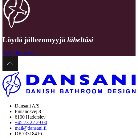
Löydä jälleenmyyjä
läheltäsi
Etsi jälleenmyyjä
Dansani A/S
Finlandsvej 8
6100 Haderslev
+45 73 22 29 00
mail@dansani.fi
DK73318416