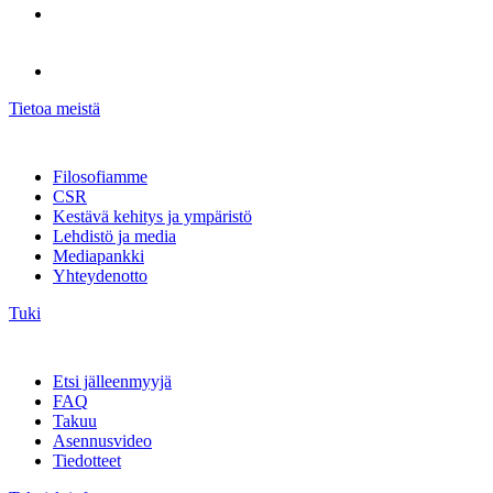
Tietoa meistä
Filosofiamme
CSR
Kestävä kehitys ja ympäristö
Lehdistö ja media
Mediapankki
Yhteydenotto
Tuki
Etsi jälleenmyyjä
FAQ
Takuu
Asennusvideo
Tiedotteet