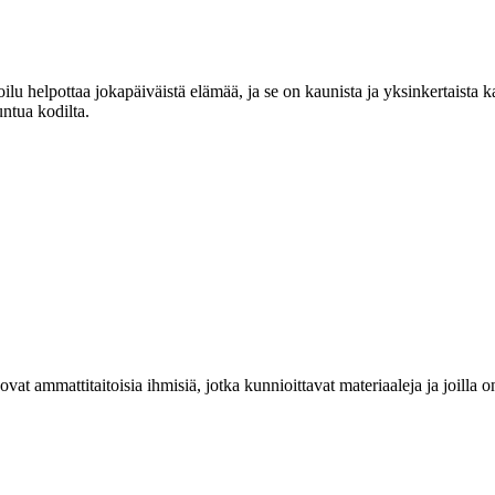
lu helpottaa jokapäiväistä elämää, ja se on kaunista ja yksinkertaista 
untua kodilta.
at ammattitaitoisia ihmisiä, jotka kunnioittavat materiaaleja ja joill