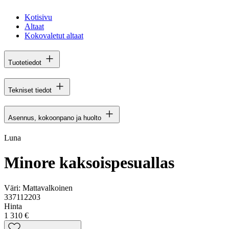
Kotisivu
Altaat
Kokovaletut altaat
Tuotetiedot
Tekniset tiedot
Asennus, kokoonpano ja huolto
Luna
Minore kaksoispesuallas
Väri:
Mattavalkoinen
337112203
Hinta
1 310 €