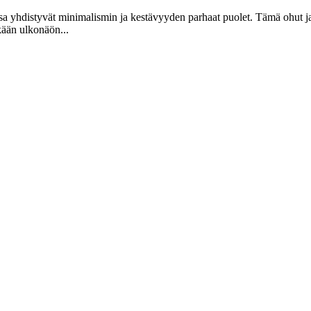
ssa yhdistyvät minimalismin ja kestävyyden parhaat puolet. Tämä ohut j
kään ulkonäön...