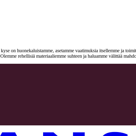
n kyse on huonekaluistamme, asetamme vaatimuksia itsellemme ja toimitta
a. Olemme rehellisiä materiaaliemme suhteen ja haluamme välittää mahdo