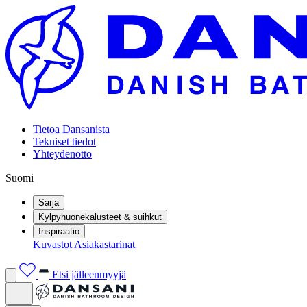
Tietoa Dansanista
Tekniset tiedot
Yhteydenotto
Suomi
Sarja
Kylpyhuonekalusteet & suihkut
Inspiraatio
Kuvastot
Asiakastarinat
Etsi jälleenmyyjä