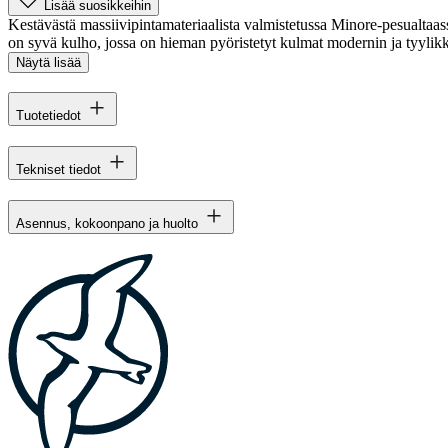
Lisää suosikkeihin
Kestävästä massiivipintamateriaalista valmistetussa Minore-pesualtaa
on syvä kulho, jossa on hieman pyöristetyt kulmat modernin ja tyylik
Näytä lisää
Tuotetiedot
Tekniset tiedot
Asennus, kokoonpano ja huolto