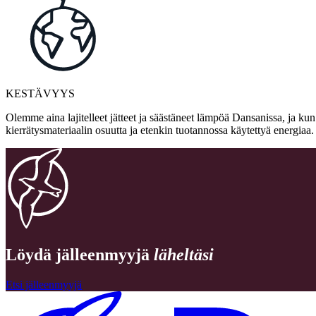
KESTÄVYYS
Olemme aina lajitelleet jätteet ja säästäneet lämpöä Dansanissa, ja ku
kierrätysmateriaalin osuutta ja etenkin tuotannossa käytettyä energia
Löydä jälleenmyyjä
läheltäsi
Etsi jälleenmyyjä