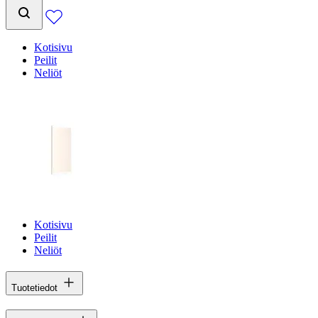
Kotisivu
Peilit
Neliöt
Kotisivu
Peilit
Neliöt
Tuotetiedot