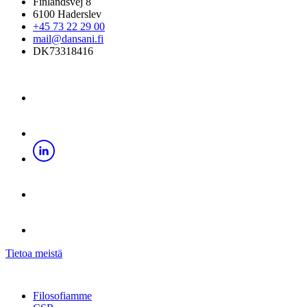
Finlandsvej 8
6100 Haderslev
+45 73 22 29 00
mail@dansani.fi
DK73318416
Tietoa meistä
Filosofiamme