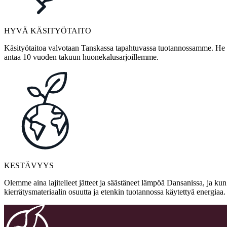
HYVÄ KÄSITYÖTAITO
Käsityötaitoa valvotaan Tanskassa tapahtuvassa tuotannossamme. He ov
antaa 10 vuoden takuun huonekalusarjoillemme.
KESTÄVYYS
Olemme aina lajitelleet jätteet ja säästäneet lämpöä Dansanissa, ja ku
kierrätysmateriaalin osuutta ja etenkin tuotannossa käytettyä energia