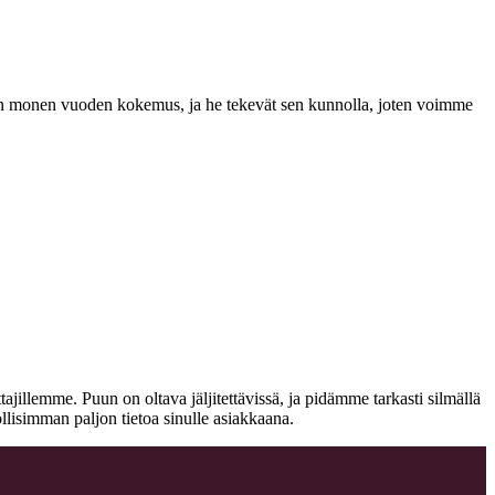
a on monen vuoden kokemus, ja he tekevät sen kunnolla, joten voimme
jillemme. Puun on oltava jäljitettävissä, ja pidämme tarkasti silmällä
llisimman paljon tietoa sinulle asiakkaana.