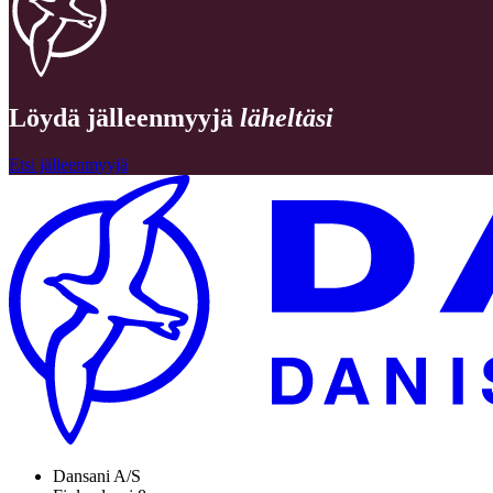
Löydä jälleenmyyjä
läheltäsi
Etsi jälleenmyyjä
Dansani A/S