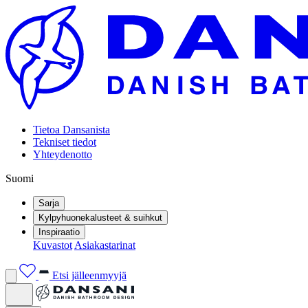
Tietoa Dansanista
Tekniset tiedot
Yhteydenotto
Suomi
Sarja
Kylpyhuonekalusteet & suihkut
Inspiraatio
Kuvastot
Asiakastarinat
Etsi jälleenmyyjä