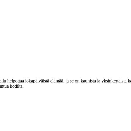
lu helpottaa jokapäiväistä elämää, ja se on kaunista ja yksinkertaista 
untua kodilta.