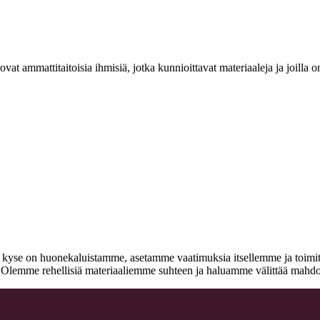
at ammattitaitoisia ihmisiä, jotka kunnioittavat materiaaleja ja joill
n kyse on huonekaluistamme, asetamme vaatimuksia itsellemme ja toimitta
a. Olemme rehellisiä materiaaliemme suhteen ja haluamme välittää mahdo