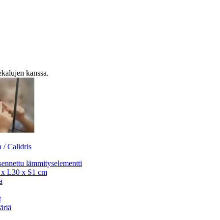
ekalujen kanssa.
 / Calidris
sennettu lämmityselementti
x L30 x S1 cm
a
t
äriä