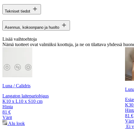
Tekniset tiedot
Asennus, kokoonpano ja huolto
Lisää vaihtoehtoja
Nämä tuotteet ovat valmiiksi koottuja, ja ne on tilattava yhdessä huon
Luna / Calidris
Luna
Langaton laitepariohjaus
Esia
K10 x L10 x S10 cm
K30 
Hinta
Hint
81 €
81 €
Värit
Väri
Alu look
Ei v