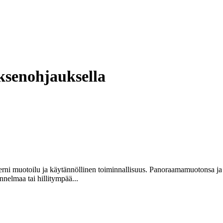
uksenohjauksella
ni muotoilu ja käytännöllinen toiminnallisuus. Panoraamamuotonsa ja sekä
nelmaa tai hillitympää...