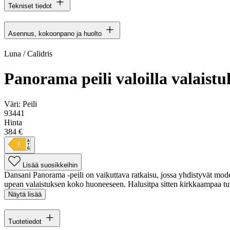
Tekniset tiedot
Asennus, kokoonpano ja huolto
Luna / Calidris
Panorama peili valoilla valaist
Väri:
Peili
93441
Hinta
384 €
Lisää suosikkeihin
Dansani Panorama -peili on vaikuttava ratkaisu, jossa yhdistyvät moder
upean valaistuksen koko huoneeseen. Halusitpa sitten kirkkaampaa tun
Näytä lisää
Tuotetiedot