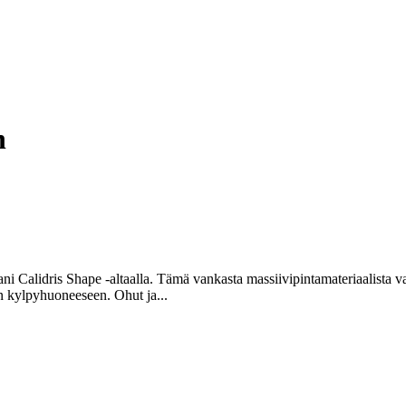
n
ani Calidris Shape -altaalla. Tämä vankasta massiivipintamateriaalista 
n kylpyhuoneeseen. Ohut ja...