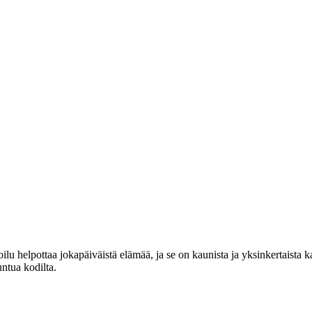
lu helpottaa jokapäiväistä elämää, ja se on kaunista ja yksinkertaista 
untua kodilta.