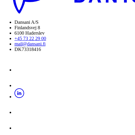
Dansani A/S
Finlandsvej 8
6100 Haderslev
+45 73 22 29 00
mail@dansani.fi
DK73318416