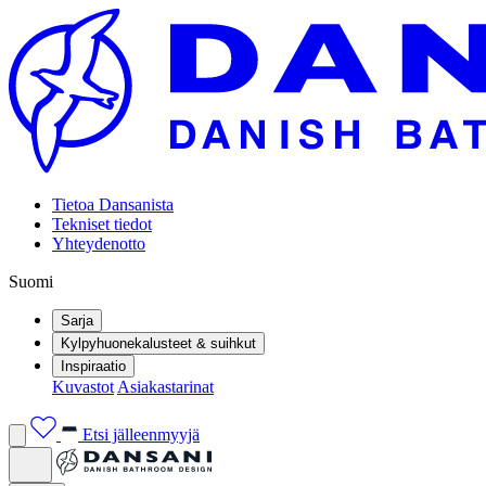
Tietoa Dansanista
Tekniset tiedot
Yhteydenotto
Suomi
Sarja
Kylpyhuonekalusteet & suihkut
Inspiraatio
Kuvastot
Asiakastarinat
Etsi jälleenmyyjä