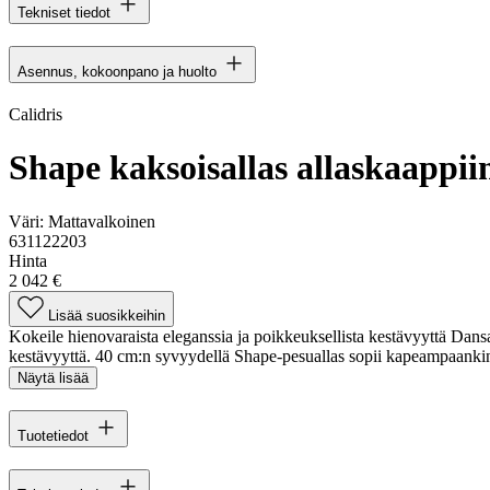
Tekniset tiedot
Asennus, kokoonpano ja huolto
Calidris
Shape kaksoisallas allaskaappii
Väri:
Mattavalkoinen
631122203
Hinta
2 042 €
Lisää suosikkeihin
Kokeile hienovaraista eleganssia ja poikkeuksellista kestävyyttä Dans
kestävyyttä. 40 cm:n syvyydellä Shape-pesuallas sopii kapeampaanki
Näytä lisää
Tuotetiedot