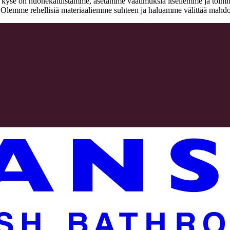
n kyse on huonekaluistamme, asetamme vaatimuksia itsellemme ja toimitta
a. Olemme rehellisiä materiaaliemme suhteen ja haluamme välittää mahdo