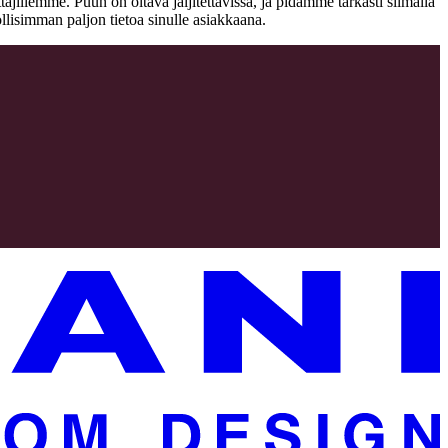
jillemme. Puun on oltava jäljitettävissä, ja pidämme tarkasti silmällä
llisimman paljon tietoa sinulle asiakkaana.