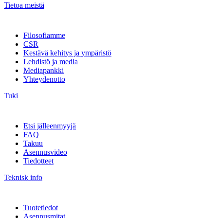
Tietoa meistä
Filosofiamme
CSR
Kestävä kehitys ja ympäristö
Lehdistö ja media
Mediapankki
Yhteydenotto
Tuki
Etsi jälleenmyyjä
FAQ
Takuu
Asennusvideo
Tiedotteet
Teknisk info
Tuotetiedot
Asennusmitat