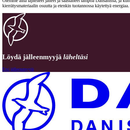
Olemme aina lajitelleet jätteet ja säästäneet lämpöä Dansanissa, ja ku
kierrätysmateriaalin osuutta ja etenkin tuotannossa käytettyä energia
Löydä jälleenmyyjä
läheltäsi
Etsi jälleenmyyjä