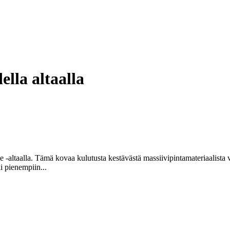
ella altaalla
 -altaalla. Tämä kovaa kulutusta kestävästä massiivipintamateriaalista va
i pienempiin...