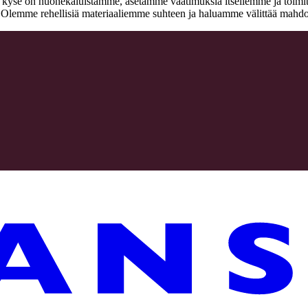
n kyse on huonekaluistamme, asetamme vaatimuksia itsellemme ja toimitta
a. Olemme rehellisiä materiaaliemme suhteen ja haluamme välittää mahdo