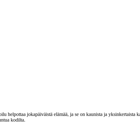
lu helpottaa jokapäiväistä elämää, ja se on kaunista ja yksinkertaista 
untua kodilta.