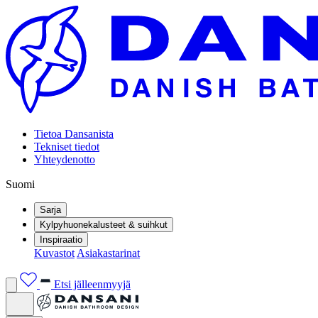
Tietoa Dansanista
Tekniset tiedot
Yhteydenotto
Suomi
Sarja
Kylpyhuonekalusteet & suihkut
Inspiraatio
Kuvastot
Asiakastarinat
Etsi jälleenmyyjä