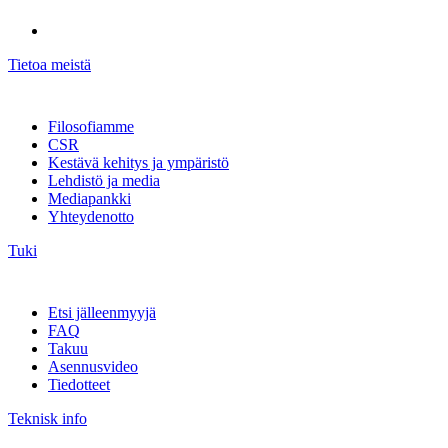
Tietoa meistä
Filosofiamme
CSR
Kestävä kehitys ja ympäristö
Lehdistö ja media
Mediapankki
Yhteydenotto
Tuki
Etsi jälleenmyyjä
FAQ
Takuu
Asennusvideo
Tiedotteet
Teknisk info