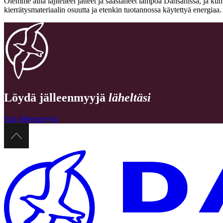
Olemme aina lajitelleet jätteet ja säästäneet lämpöä Dansanissa, ja ku
kierrätysmateriaalin osuutta ja etenkin tuotannossa käytettyä energia
Löydä jälleenmyyjä
läheltäsi
Etsi jälleenmyyjä