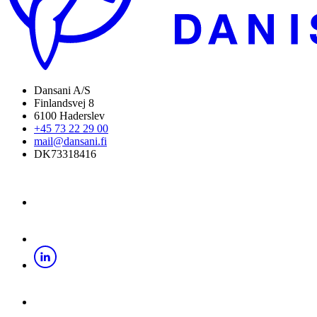
Dansani A/S
Finlandsvej 8
6100 Haderslev
+45 73 22 29 00
mail@dansani.fi
DK73318416