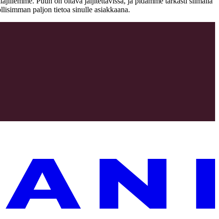
jillemme. Puun on oltava jäljitettävissä, ja pidämme tarkasti silmällä
llisimman paljon tietoa sinulle asiakkaana.