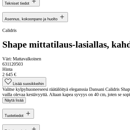
Tekniset tiedot
Asennus, kokoonpano ja huolto
Calidris
Shape mittatilaus-lasiallas, kahd
Väri:
Mattavalkoinen
631120503
Hinta
2 645 €
Lisää suosikkeihin
Valitse kylpyhuoneeseesi räätälöityä eleganssia Dansani Calidris Shape
vailla olevaa kestävyyttä. Altaan kapea syvyys on 40 cm, joten se sopi
Näytä lisää
Tuotetiedot