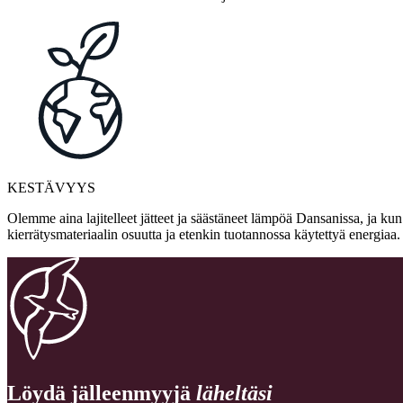
KESTÄVYYS
Olemme aina lajitelleet jätteet ja säästäneet lämpöä Dansanissa, ja ku
kierrätysmateriaalin osuutta ja etenkin tuotannossa käytettyä energia
Löydä jälleenmyyjä
läheltäsi