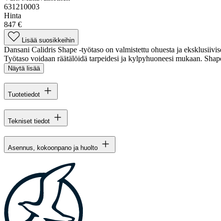
631210003
Hinta
847 €
Lisää suosikkeihin
Dansani Calidris Shape -työtaso on valmistettu ohuesta ja eksklusiivises
Työtaso voidaan räätälöidä tarpeidesi ja kylpyhuoneesi mukaan. Shape
Näytä lisää
Tuotetiedot
Tekniset tiedot
Asennus, kokoonpano ja huolto