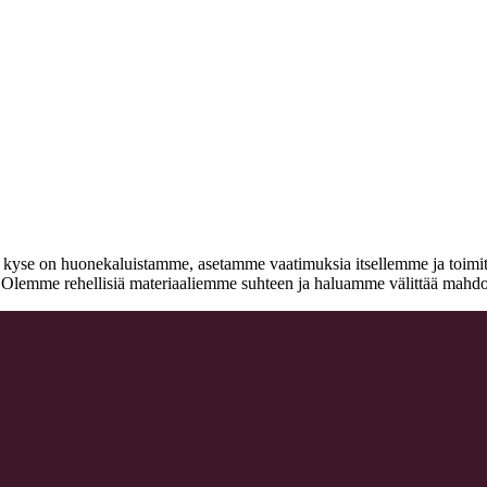
n kyse on huonekaluistamme, asetamme vaatimuksia itsellemme ja toimitta
a. Olemme rehellisiä materiaaliemme suhteen ja haluamme välittää mahdo