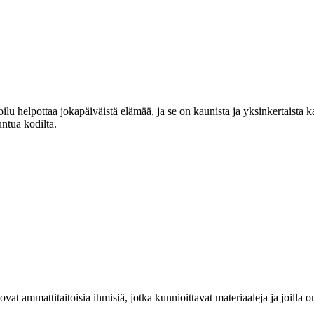
lu helpottaa jokapäiväistä elämää, ja se on kaunista ja yksinkertaista 
untua kodilta.
at ammattitaitoisia ihmisiä, jotka kunnioittavat materiaaleja ja joill