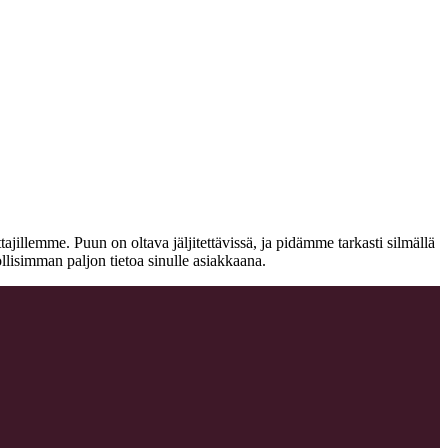
jillemme. Puun on oltava jäljitettävissä, ja pidämme tarkasti silmällä
llisimman paljon tietoa sinulle asiakkaana.