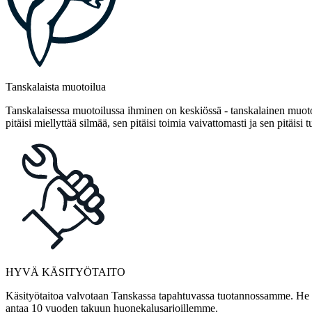
Tanskalaista muotoilua
Tanskalaisessa muotoilussa ihminen on keskiössä - tanskalainen muotoi
pitäisi miellyttää silmää, sen pitäisi toimia vaivattomasti ja sen pitäisi t
HYVÄ KÄSITYÖTAITO
Käsityötaitoa valvotaan Tanskassa tapahtuvassa tuotannossamme. He ov
antaa 10 vuoden takuun huonekalusarjoillemme.