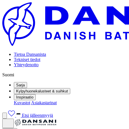
Tietoa Dansanista
Tekniset tiedot
Yhteydenotto
Suomi
Sarja
Kylpyhuonekalusteet & suihkut
Inspiraatio
Kuvastot
Asiakastarinat
Etsi jälleenmyyjä