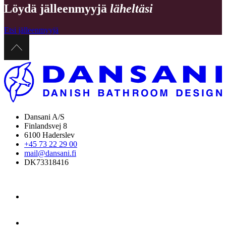
Löydä jälleenmyyjä
läheltäsi
Etsi jälleenmyyjä
Dansani A/S
Finlandsvej 8
6100 Haderslev
+45 73 22 29 00
mail@dansani.fi
DK73318416