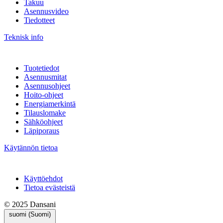
Takuu
Asennusvideo
Tiedotteet
Teknisk info
Tuotetiedot
Asennusmitat
Asennusohjeet
Hoito-ohjeet
Energiamerkintä
Tilauslomake
Sähköohjeet
Läpiporaus
Käytännön tietoa
Käyttöehdot
Tietoa evästeistä
© 2025 Dansani
suomi (Suomi)