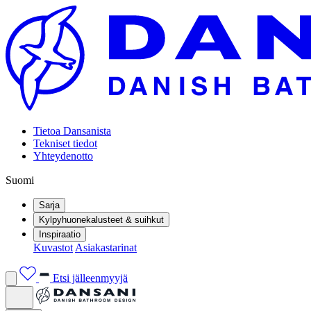
Tietoa Dansanista
Tekniset tiedot
Yhteydenotto
Suomi
Sarja
Kylpyhuonekalusteet & suihkut
Inspiraatio
Kuvastot
Asiakastarinat
Etsi jälleenmyyjä