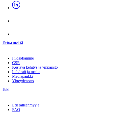
Tietoa meistä
Filosofiamme
CSR
Kestävä kehitys ja ympäristö
Lehdistö ja media
Mediapankki
Yhteydenotto
Tuki
Etsi jälleenmyyjä
FAQ