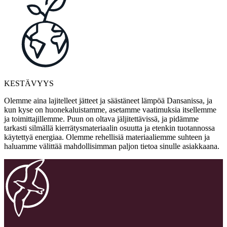
KESTÄVYYS
Olemme aina lajitelleet jätteet ja säästäneet lämpöä Dansanissa, ja
kun kyse on huonekaluistamme, asetamme vaatimuksia itsellemme
ja toimittajillemme. Puun on oltava jäljitettävissä, ja pidämme
tarkasti silmällä kierrätysmateriaalin osuutta ja etenkin tuotannossa
käytettyä energiaa. Olemme rehellisiä materiaaliemme suhteen ja
haluamme välittää mahdollisimman paljon tietoa sinulle asiakkaana.