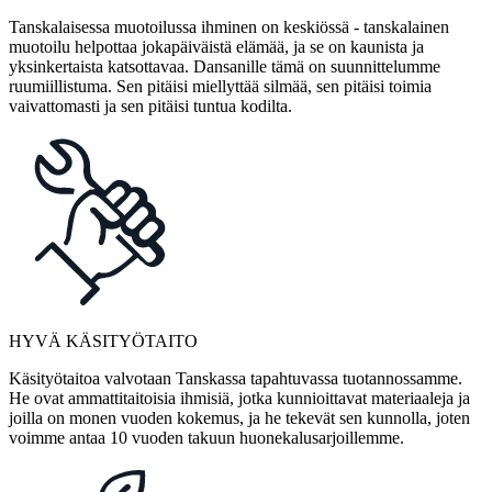
Tanskalaisessa muotoilussa ihminen on keskiössä - tanskalainen
muotoilu helpottaa jokapäiväistä elämää, ja se on kaunista ja
yksinkertaista katsottavaa. Dansanille tämä on suunnittelumme
ruumiillistuma. Sen pitäisi miellyttää silmää, sen pitäisi toimia
vaivattomasti ja sen pitäisi tuntua kodilta.
HYVÄ KÄSITYÖTAITO
Käsityötaitoa valvotaan Tanskassa tapahtuvassa tuotannossamme.
He ovat ammattitaitoisia ihmisiä, jotka kunnioittavat materiaaleja ja
joilla on monen vuoden kokemus, ja he tekevät sen kunnolla, joten
voimme antaa 10 vuoden takuun huonekalusarjoillemme.