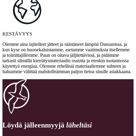
KESTÄVYYS
Olemme aina lajitelleet jätteet ja säästäneet lämpöä Dansanissa, ja
kun kyse on huonekaluistamme, asetamme vaatimuksia itsellemme
ja toimittajillemme. Puun on oltava jäljitettävissä, ja pidämme
tarkasti silmällä kierrätysmateriaalin osuutta ja etenkin tuotannossa
käytettyä energiaa. Olemme rehellisiä materiaaliemme suhteen ja
haluamme välittää mahdollisimman paljon tietoa sinulle asiakkaana.
Löydä jälleenmyyjä
läheltäsi