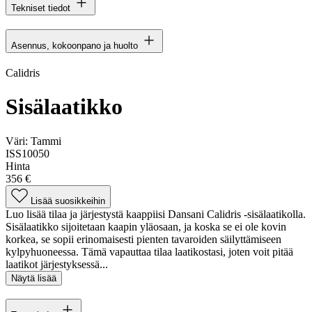
Tekniset tiedot
Asennus, kokoonpano ja huolto
Calidris
Sisälaatikko
Väri:
Tammi
ISS10050
Hinta
356 €
Lisää suosikkeihin
Luo lisää tilaa ja järjestystä kaappiisi Dansani Calidris -sisälaatikolla.
Sisälaatikko sijoitetaan kaapin yläosaan, ja koska se ei ole kovin
korkea, se sopii erinomaisesti pienten tavaroiden säilyttämiseen
kylpyhuoneessa. Tämä vapauttaa tilaa laatikostasi, joten voit pitää
laatikot järjestyksessä...
Näytä lisää