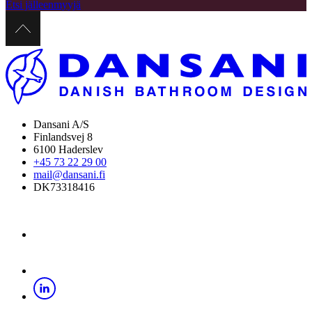
Etsi jälleenmyyjä
Dansani A/S
Finlandsvej 8
6100 Haderslev
+45 73 22 29 00
mail@dansani.fi
DK73318416