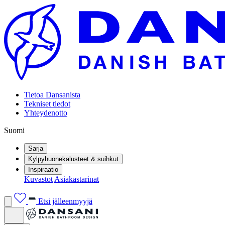
Tietoa Dansanista
Tekniset tiedot
Yhteydenotto
Suomi
Sarja
Kylpyhuonekalusteet & suihkut
Inspiraatio
Kuvastot
Asiakastarinat
Etsi jälleenmyyjä