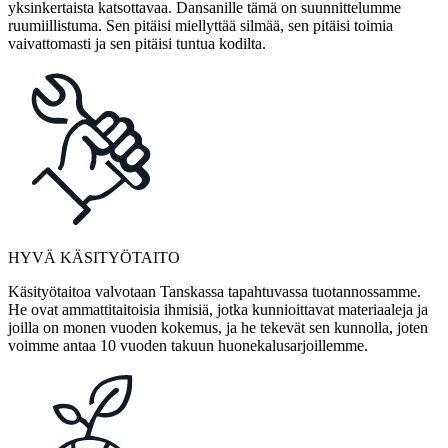
yksinkertaista katsottavaa. Dansanille tämä on suunnittelumme
ruumiillistuma. Sen pitäisi miellyttää silmää, sen pitäisi toimia
vaivattomasti ja sen pitäisi tuntua kodilta.
HYVÄ KÄSITYÖTAITO
Käsityötaitoa valvotaan Tanskassa tapahtuvassa tuotannossamme.
He ovat ammattitaitoisia ihmisiä, jotka kunnioittavat materiaaleja ja
joilla on monen vuoden kokemus, ja he tekevät sen kunnolla, joten
voimme antaa 10 vuoden takuun huonekalusarjoillemme.