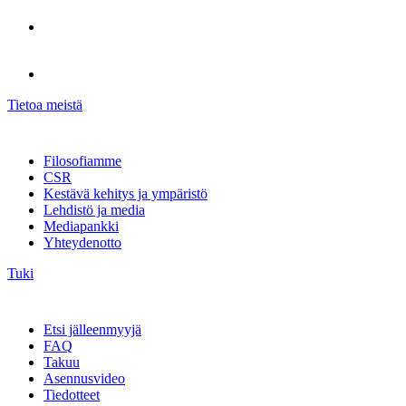
Tietoa meistä
Filosofiamme
CSR
Kestävä kehitys ja ympäristö
Lehdistö ja media
Mediapankki
Yhteydenotto
Tuki
Etsi jälleenmyyjä
FAQ
Takuu
Asennusvideo
Tiedotteet