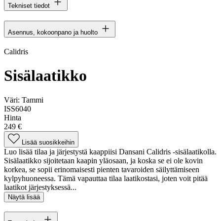
Tekniset tiedot
Asennus, kokoonpano ja huolto
Calidris
Sisälaatikko
Väri:
Tammi
ISS6040
Hinta
249 €
Lisää suosikkeihin
Luo lisää tilaa ja järjestystä kaappiisi Dansani Calidris -sisälaatikolla.
Sisälaatikko sijoitetaan kaapin yläosaan, ja koska se ei ole kovin
korkea, se sopii erinomaisesti pienten tavaroiden säilyttämiseen
kylpyhuoneessa. Tämä vapauttaa tilaa laatikostasi, joten voit pitää
laatikot järjestyksessä...
Näytä lisää