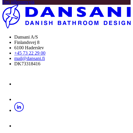
Etsi jälleenmyyjä
Dansani A/S
Finlandsvej 8
6100 Haderslev
+45 73 22 29 00
mail@dansani.fi
DK73318416