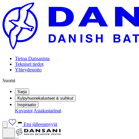
Tietoa Dansanista
Tekniset tiedot
Yhteydenotto
Suomi
Sarja
Kylpyhuonekalusteet & suihkut
Inspiraatio
Kuvastot
Asiakastarinat
Etsi jälleenmyyjä