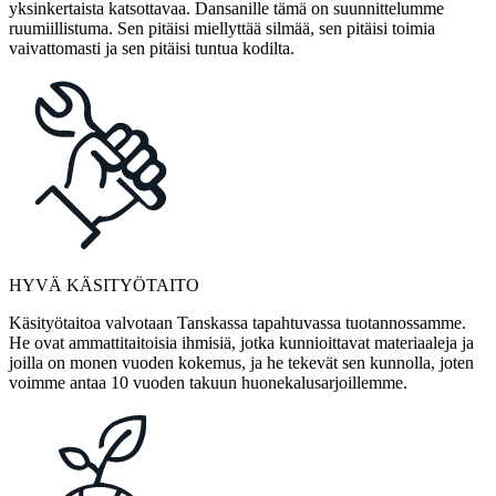
yksinkertaista katsottavaa. Dansanille tämä on suunnittelumme
ruumiillistuma. Sen pitäisi miellyttää silmää, sen pitäisi toimia
vaivattomasti ja sen pitäisi tuntua kodilta.
HYVÄ KÄSITYÖTAITO
Käsityötaitoa valvotaan Tanskassa tapahtuvassa tuotannossamme.
He ovat ammattitaitoisia ihmisiä, jotka kunnioittavat materiaaleja ja
joilla on monen vuoden kokemus, ja he tekevät sen kunnolla, joten
voimme antaa 10 vuoden takuun huonekalusarjoillemme.