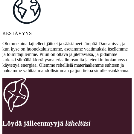
KESTÄVYYS
Olemme aina lajitelleet jätteet ja säästäneet lämpöä Dansanissa, ja
kun kyse on huonekaluistamme, asetamme vaatimuksia itsellemme
ja toimittajillemme. Puun on oltava jäljitettävissä, ja pidämme
tarkasti silmällä kierrätysmateriaalin osuutta ja etenkin tuotannossa
käytettyä energiaa. Olemme rehellisiä materiaaliemme suhteen ja
haluamme välittää mahdollisimman paljon tietoa sinulle asiakkaana.
Löydä jälleenmyyjä
läheltäsi