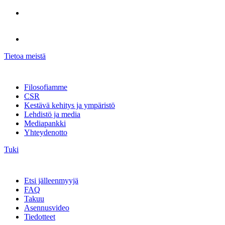
Tietoa meistä
Filosofiamme
CSR
Kestävä kehitys ja ympäristö
Lehdistö ja media
Mediapankki
Yhteydenotto
Tuki
Etsi jälleenmyyjä
FAQ
Takuu
Asennusvideo
Tiedotteet