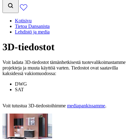
Kotisivu
Tietoa Dansanista
Lehdistö ja media
3D-tiedostot
Voit ladata 3D-tiedostot tämänhetkisestä tuotevalikoimastamme
projekteja ja muuta käyttöä varten. Tiedostot ovat saatavilla
kaksidessä vakiomuodossa:
DWG
SAT
Voit tutustua 3D-tiedostoihimme
mediapankissamme
.