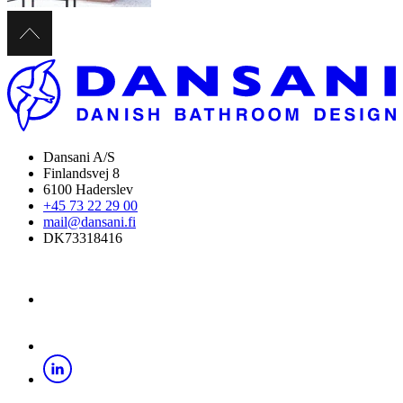
Dansani A/S
Finlandsvej 8
6100 Haderslev
+45 73 22 29 00
mail@dansani.fi
DK73318416