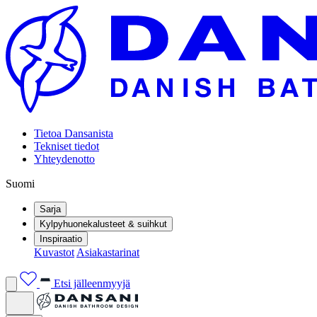
Tietoa Dansanista
Tekniset tiedot
Yhteydenotto
Suomi
Sarja
Kylpyhuonekalusteet & suihkut
Inspiraatio
Kuvastot
Asiakastarinat
Etsi jälleenmyyjä