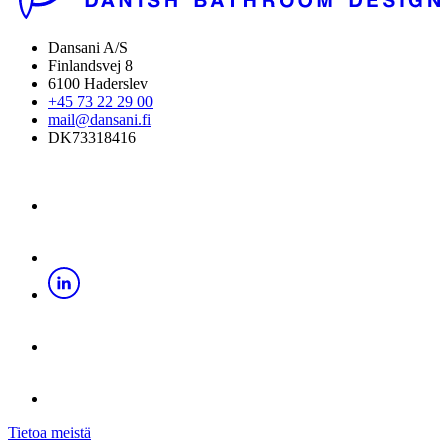
Dansani A/S
Finlandsvej 8
6100 Haderslev
+45 73 22 29 00
mail@dansani.fi
DK73318416
Tietoa meistä