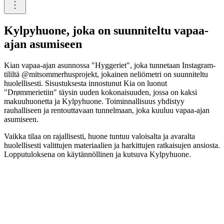
Kylpyhuone, joka on suunniteltu vapaa-
ajan asumiseen
Kian vapaa-ajan asunnossa "Hyggeriet", joka tunnetaan Instagram-
tililtä @mitsommerhusprojekt, jokainen neliömetri on suunniteltu
huolellisesti. Sisustuksesta innostunut Kia on luonut
"Drømmerietiin" täysin uuden kokonaisuuden, jossa on kaksi
makuuhuonetta ja Kylpyhuone. Toiminnallisuus yhdistyy
rauhalliseen ja rentouttavaan tunnelmaan, joka kuuluu vapaa-ajan
asumiseen.
Vaikka tilaa on rajallisesti, huone tuntuu valoisalta ja avaralta
huolellisesti valittujen materiaalien ja harkittujen ratkaisujen ansiosta.
Lopputuloksena on käytännöllinen ja kutsuva Kylpyhuone.