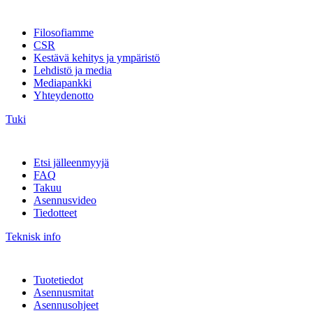
Filosofiamme
CSR
Kestävä kehitys ja ympäristö
Lehdistö ja media
Mediapankki
Yhteydenotto
Tuki
Etsi jälleenmyyjä
FAQ
Takuu
Asennusvideo
Tiedotteet
Teknisk info
Tuotetiedot
Asennusmitat
Asennusohjeet