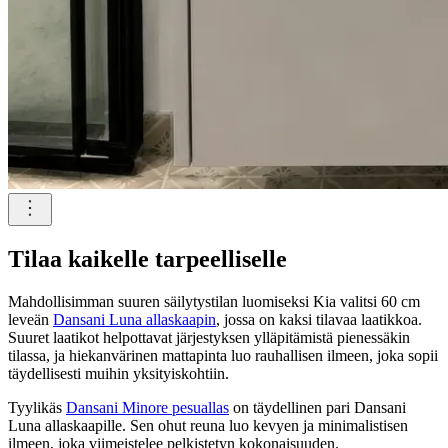
Tilaa kaikelle tarpeelliselle
Mahdollisimman suuren säilytystilan luomiseksi Kia valitsi 60 cm
leveän
Dansani Luna allaskaapin
, jossa on kaksi tilavaa laatikkoa.
Suuret laatikot helpottavat järjestyksen ylläpitämistä pienessäkin
tilassa, ja hiekanvärinen mattapinta luo rauhallisen ilmeen, joka sopii
täydellisesti muihin yksityiskohtiin.
Tyylikäs
Dansani Minore pesuallas
on täydellinen pari Dansani
Luna allaskaapille. Sen ohut reuna luo kevyen ja minimalistisen
ilmeen, joka viimeistelee pelkistetyn kokonaisuuden.