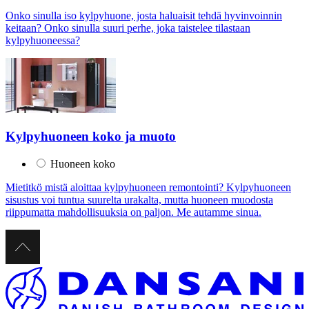
Onko sinulla iso kylpyhuone, josta haluaisit tehdä hyvinvoinnin
keitaan? Onko sinulla suuri perhe, joka taistelee tilastaan
kylpyhuoneessa?
Kylpyhuoneen koko ja muoto
Huoneen koko
Mietitkö mistä aloittaa kylpyhuoneen remontointi? Kylpyhuoneen
sisustus voi tuntua suurelta urakalta, mutta huoneen muodosta
riippumatta mahdollisuuksia on paljon. Me autamme sinua.