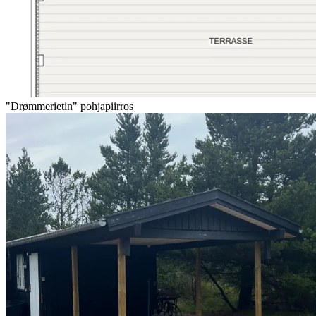
"Drømmerietin" pohjapiirros