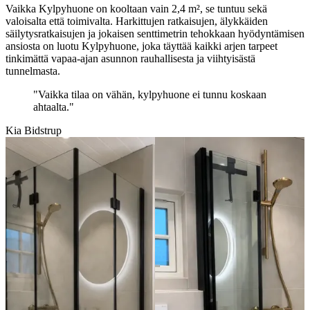
Vaikka Kylpyhuone on kooltaan vain 2,4 m², se tuntuu sekä
valoisalta että toimivalta. Harkittujen ratkaisujen, älykkäiden
säilytysratkaisujen ja jokaisen senttimetrin tehokkaan hyödyntämisen
ansiosta on luotu Kylpyhuone, joka täyttää kaikki arjen tarpeet
tinkimättä vapaa-ajan asunnon rauhallisesta ja viihtyisästä
tunnelmasta.
"Vaikka tilaa on vähän, kylpyhuone ei tunnu koskaan
ahtaalta."
Kia Bidstrup