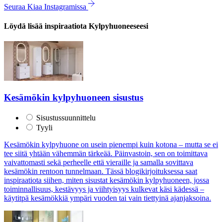
Seuraa Kiaa Instagramissa
Löydä lisää inspiraatiota Kylpyhuoneeseesi
Kesämökin kylpyhuoneen sisustus
Sisustussuunnittelu
Tyyli
Kesämökin kylpyhuone on usein pienempi kuin kotona – mutta se ei
tee siitä yhtään vähemmän tärkeää. Päinvastoin, sen on toimittava
vaivattomasti sekä perheelle että vieraille ja samalla sovittava
kesämökin rentoon tunnelmaan. Tässä blogikirjoituksessa saat
inspiraatiota siihen, miten sisustat kesämökin kylpyhuoneen, jossa
toiminnallisuus, kestävyys ja viihtyisyys kulkevat käsi kädessä –
käytitpä kesämökkiä ympäri vuoden tai vain tiettyinä ajanjaksoina.