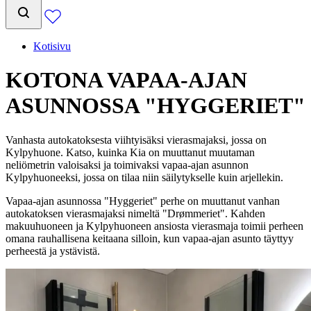
Kotisivu
KOTONA VAPAA-AJAN
ASUNNOSSA "HYGGERIET"
Vanhasta autokatoksesta viihtyisäksi vierasmajaksi, jossa on
Kylpyhuone. Katso, kuinka Kia on muuttanut muutaman
neliömetrin valoisaksi ja toimivaksi vapaa-ajan asunnon
Kylpyhuoneeksi, jossa on tilaa niin säilytykselle kuin arjellekin.
Vapaa-ajan asunnossa "Hyggeriet" perhe on muuttanut vanhan
autokatoksen vierasmajaksi nimeltä "Drømmeriet". Kahden
makuuhuoneen ja Kylpyhuoneen ansiosta vierasmaja toimii perheen
omana rauhallisena keitaana silloin, kun vapaa-ajan asunto täyttyy
perheestä ja ystävistä.