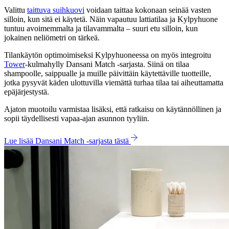
Valittu
taittuva suihkuovi
voidaan taittaa kokonaan seinää vasten
silloin, kun sitä ei käytetä. Näin vapautuu lattiatilaa ja Kylpyhuone
tuntuu avoimemmalta ja tilavammalta – suuri etu silloin, kun
jokainen neliömetri on tärkeä.
Tilankäytön optimoimiseksi Kylpyhuoneessa on myös integroitu
Tower
-kulmahylly Dansani Match -sarjasta. Siinä on tilaa
shampoolle, saippualle ja muille päivittäin käytettäville tuotteille,
jotka pysyvät käden ulottuvilla viemättä turhaa tilaa tai aiheuttamatta
epäjärjestystä.
Ajaton muotoilu varmistaa lisäksi, että ratkaisu on käytännöllinen ja
sopii täydellisesti vapaa-ajan asunnon tyyliin.
Lue lisää Dansani Match -sarjasta tästä