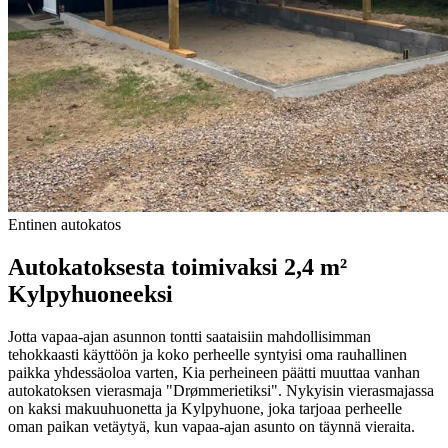
Entinen autokatos
Autokatoksesta toimivaksi 2,4 m²
Kylpyhuoneeksi
Jotta vapaa-ajan asunnon tontti saataisiin mahdollisimman
tehokkaasti käyttöön ja koko perheelle syntyisi oma rauhallinen
paikka yhdessäoloa varten, Kia perheineen päätti muuttaa vanhan
autokatoksen vierasmaja "Drømmerietiksi". Nykyisin vierasmajassa
on kaksi makuuhuonetta ja Kylpyhuone, joka tarjoaa perheelle
oman paikan vetäytyä, kun vapaa-ajan asunto on täynnä vieraita.