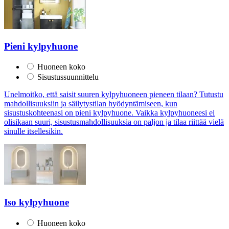
Pieni kylpyhuone
Huoneen koko
Sisustussuunnittelu
Unelmoitko, että saisit suuren kylpyhuoneen pieneen tilaan? Tutustu
mahdollisuuksiin ja säilytystilan hyödyntämiseen, kun
sisustuskohteenasi on pieni kylpyhuone. Vaikka kylpyhuoneesi ei
olisikaan suuri, sisustusmahdollisuuksia on paljon ja tilaa riittää vielä
sinulle itsellesikin.
Iso kylpyhuone
Huoneen koko