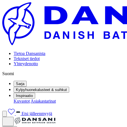
Tietoa Dansanista
Tekniset tiedot
Yhteydenotto
Suomi
Sarja
Kylpyhuonekalusteet & suihkut
Inspiraatio
Kuvastot
Asiakastarinat
Etsi jälleenmyyjä