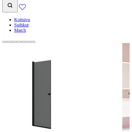
Kotisivu
Suihkut
Match