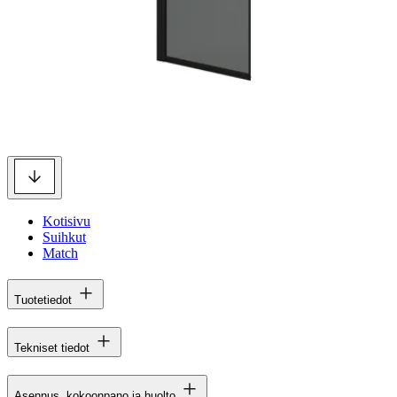
Kotisivu
Suihkut
Match
Tuotetiedot
Tekniset tiedot
Asennus, kokoonpano ja huolto