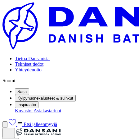
Tietoa Dansanista
Tekniset tiedot
Yhteydenotto
Suomi
Sarja
Kylpyhuonekalusteet & suihkut
Inspiraatio
Kuvastot
Asiakastarinat
Etsi jälleenmyyjä