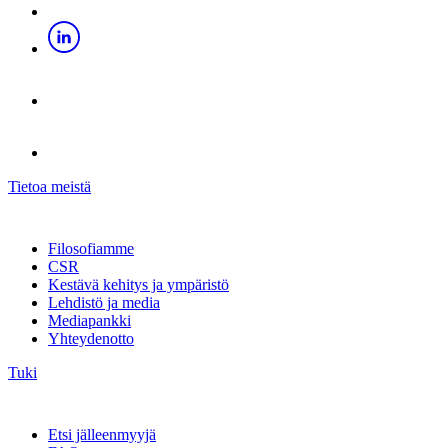
Tietoa meistä
Filosofiamme
CSR
Kestävä kehitys ja ympäristö
Lehdistö ja media
Mediapankki
Yhteydenotto
Tuki
Etsi jälleenmyyjä