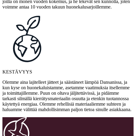
joilla on monen vuoden kokemus, ja he tekevät sen kunnolla, joten
voimme antaa 10 vuoden takuun huonekalusarjoillemme.
KESTÄVYYS
Olemme aina lajitelleet jätteet ja säästäneet lämpöä Dansanissa, ja
kun kyse on huonekaluistamme, asetamme vaatimuksia itsellemme
ja toimittajillemme. Puun on oltava jäljitettävissä, ja pidämme
tarkasti silmällä kierrätysmateriaalin osuutta ja etenkin tuotannossa
käytettyä energiaa. Olemme rehellisiä materiaaliemme suhteen ja
haluamme välittää mahdollisimman paljon tietoa sinulle asiakkaana.