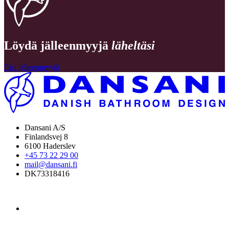
Löydä jälleenmyyjä
läheltäsi
Etsi jälleenmyyjä
Dansani A/S
Finlandsvej 8
6100 Haderslev
+45 73 22 29 00
mail@dansani.fi
DK73318416