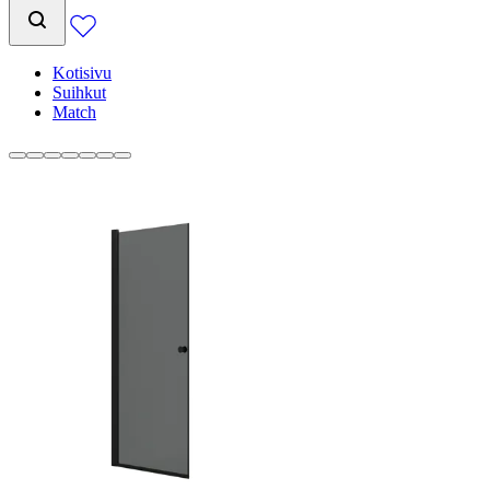
Kotisivu
Suihkut
Match