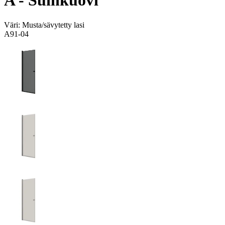
A - Suihkuovi
Väri:
Musta/sävytetty lasi
A91-04