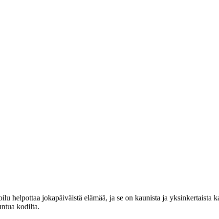
lu helpottaa jokapäiväistä elämää, ja se on kaunista ja yksinkertaista 
untua kodilta.