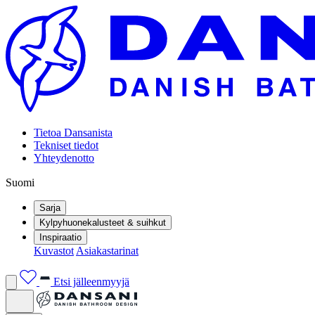
Tietoa Dansanista
Tekniset tiedot
Yhteydenotto
Suomi
Sarja
Kylpyhuonekalusteet & suihkut
Inspiraatio
Kuvastot
Asiakastarinat
Etsi jälleenmyyjä