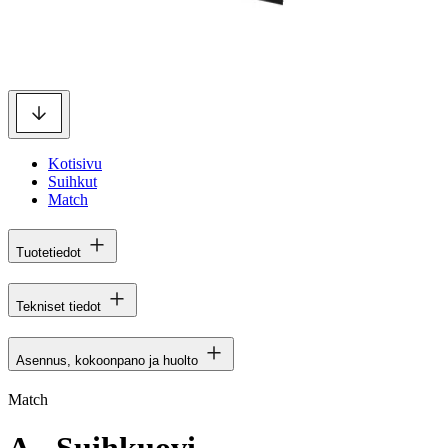
Kotisivu
Suihkut
Match
Tuotetiedot
Tekniset tiedot
Asennus, kokoonpano ja huolto
Match