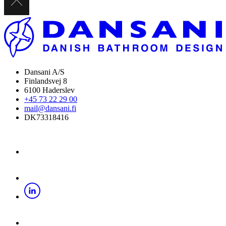
Dansani A/S
Finlandsvej 8
6100 Haderslev
+45 73 22 29 00
mail@dansani.fi
DK73318416