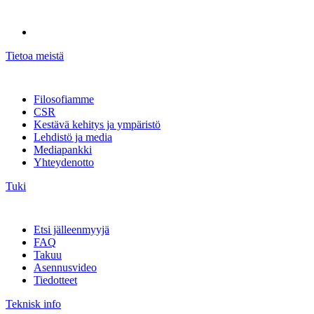
Tietoa meistä
Filosofiamme
CSR
Kestävä kehitys ja ympäristö
Lehdistö ja media
Mediapankki
Yhteydenotto
Tuki
Etsi jälleenmyyjä
FAQ
Takuu
Asennusvideo
Tiedotteet
Teknisk info