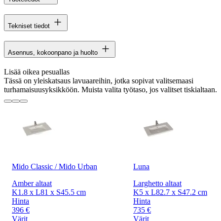
Tekniset tiedot
Asennus, kokoonpano ja huolto
Lisää oikea pesuallas
Tässä on yleiskatsaus lavuaareihin, jotka sopivat valitsemaasi
turhamaisuusyksikköön. Muista valita työtaso, jos valitset tiskialtaan.
Mido Classic / Mido Urban
Luna
Amber altaat
Larghetto altaat
K1.8 x L81 x S45.5 cm
K5 x L82.7 x S47.2 cm
Hinta
Hinta
396 €
735 €
Värit
Värit