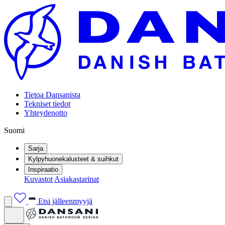
Tietoa Dansanista
Tekniset tiedot
Yhteydenotto
Suomi
Sarja
Kylpyhuonekalusteet & suihkut
Inspiraatio
Kuvastot
Asiakastarinat
Etsi jälleenmyyjä