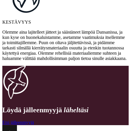
KESTÄVYYS
Olemme aina lajitelleet jätteet ja säästäneet lämpöä Dansanissa, ja
kun kyse on huonekaluistamme, asetamme vaatimuksia itsellemme
ja toimittajillemme. Puun on oltava jäljitettävissä, ja pidämme
tarkasti silmällä kierrätysmateriaalin osuutta ja etenkin tuotannossa
käytettyä energiaa. Olemme rehellisiä materiaaliemme suhteen ja
haluamme välittää mahdollisimman paljon tietoa sinulle asiakkaana.
Löydä jälleenmyyjä
läheltäsi
Etsi jälleenmyyjä