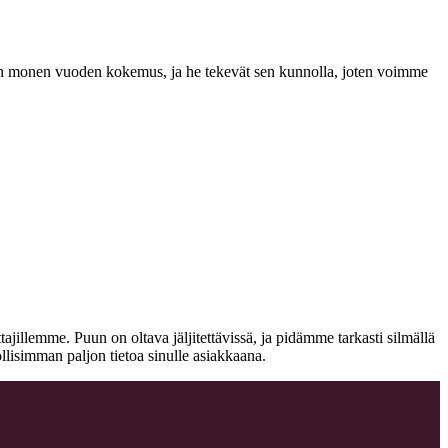
a on monen vuoden kokemus, ja he tekevät sen kunnolla, joten voimme
jillemme. Puun on oltava jäljitettävissä, ja pidämme tarkasti silmällä
llisimman paljon tietoa sinulle asiakkaana.