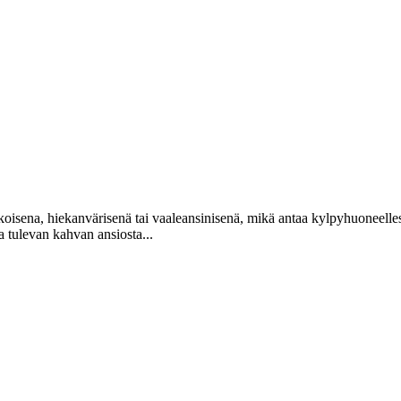
lkoisena, hiekanvärisenä tai vaaleansinisenä, mikä antaa kylpyhuoneelles
a tulevan kahvan ansiosta...