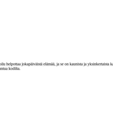
lu helpottaa jokapäiväistä elämää, ja se on kaunista ja yksinkertaista 
untua kodilta.