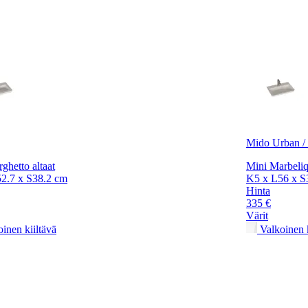
Mido Urban / 
ghetto altaat
Mini Marbeliq
2.7 x S38.2 cm
K5 x L56 x S
Hinta
335 €
Värit
inen kiiltävä
Valkoinen k