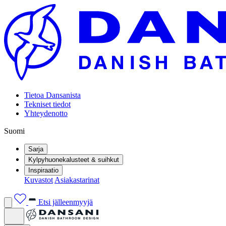
Tietoa Dansanista
Tekniset tiedot
Yhteydenotto
Suomi
Sarja
Kylpyhuonekalusteet & suihkut
Inspiraatio
Kuvastot
Asiakastarinat
Etsi jälleenmyyjä