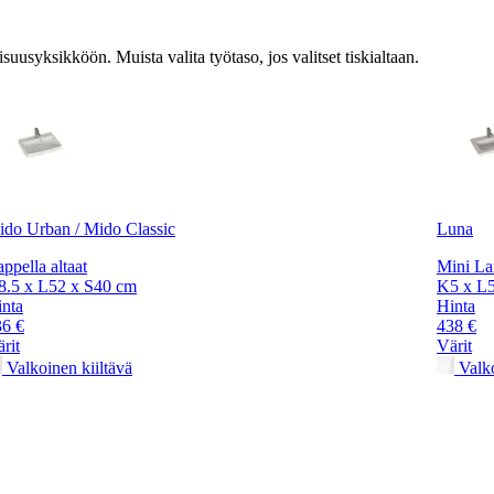
suusyksikköön. Muista valita työtaso, jos valitset tiskialtaan.
do Urban / Mido Classic
Luna
ppella altaat
Mini Lar
8.5 x L52 x S40 cm
K5 x L5
nta
Hinta
36 €
438 €
rit
Värit
Valkoinen kiiltävä
Valko