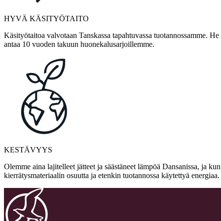
HYVÄ KÄSITYÖTAITO
Käsityötaitoa valvotaan Tanskassa tapahtuvassa tuotannossamme. He ov
antaa 10 vuoden takuun huonekalusarjoillemme.
KESTÄVYYS
Olemme aina lajitelleet jätteet ja säästäneet lämpöä Dansanissa, ja ku
kierrätysmateriaalin osuutta ja etenkin tuotannossa käytettyä energia