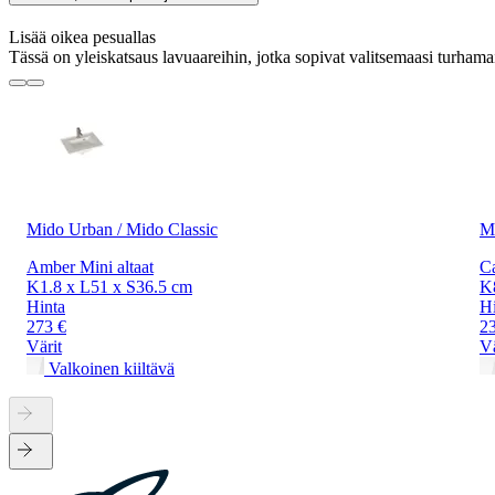
Lisää oikea pesuallas
Tässä on yleiskatsaus lavuaareihin, jotka sopivat valitsemaasi turhamai
Mido Urban / Mido Classic
Mi
Amber Mini altaat
Ca
K1.8 x L51 x S36.5 cm
K
Hinta
Hi
273 €
2
Värit
Vä
Valkoinen kiiltävä