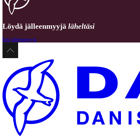
Löydä jälleenmyyjä
läheltäsi
Etsi jälleenmyyjä