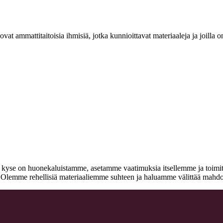
at ammattitaitoisia ihmisiä, jotka kunnioittavat materiaaleja ja joill
n kyse on huonekaluistamme, asetamme vaatimuksia itsellemme ja toimitta
a. Olemme rehellisiä materiaaliemme suhteen ja haluamme välittää mahdo