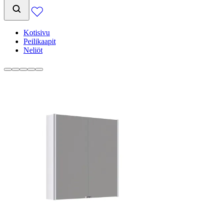
Kotisivu
Peilikaapit
Neliöt