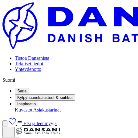
Tietoa Dansanista
Tekniset tiedot
Yhteydenotto
Suomi
Sarja
Kylpyhuonekalusteet & suihkut
Inspiraatio
Kuvastot
Asiakastarinat
Etsi jälleenmyyjä