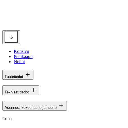
Kotisivu
Peilikaapit
Neliöt
Tuotetiedot
Tekniset tiedot
Asennus, kokoonpano ja huolto
Luna