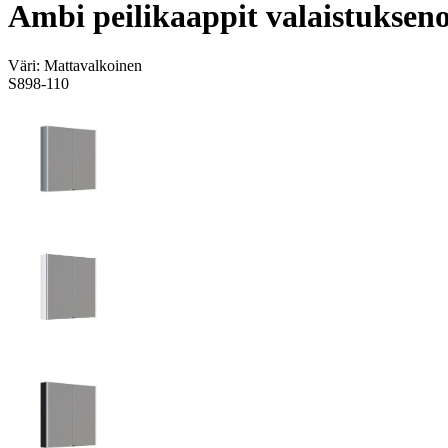
Ambi peilikaappit valaistuksen
Väri:
Mattavalkoinen
S898-110