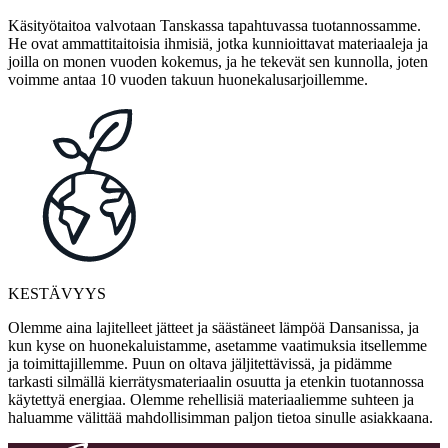
Käsityötaitoa valvotaan Tanskassa tapahtuvassa tuotannossamme.
He ovat ammattitaitoisia ihmisiä, jotka kunnioittavat materiaaleja ja
joilla on monen vuoden kokemus, ja he tekevät sen kunnolla, joten
voimme antaa 10 vuoden takuun huonekalusarjoillemme.
KESTÄVYYS
Olemme aina lajitelleet jätteet ja säästäneet lämpöä Dansanissa, ja
kun kyse on huonekaluistamme, asetamme vaatimuksia itsellemme
ja toimittajillemme. Puun on oltava jäljitettävissä, ja pidämme
tarkasti silmällä kierrätysmateriaalin osuutta ja etenkin tuotannossa
käytettyä energiaa. Olemme rehellisiä materiaaliemme suhteen ja
haluamme välittää mahdollisimman paljon tietoa sinulle asiakkaana.