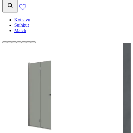
Kotisivu
Suihkut
Match