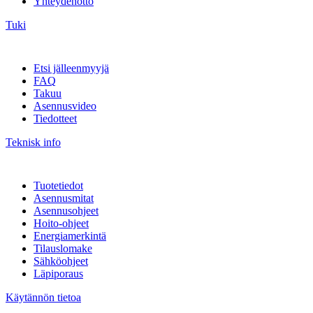
Yhteydenotto
Tuki
Etsi jälleenmyyjä
FAQ
Takuu
Asennusvideo
Tiedotteet
Teknisk info
Tuotetiedot
Asennusmitat
Asennusohjeet
Hoito-ohjeet
Energiamerkintä
Tilauslomake
Sähköohjeet
Läpiporaus
Käytännön tietoa