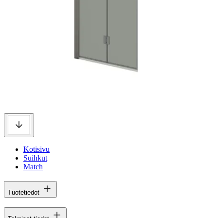
Kotisivu
Suihkut
Match
Tuotetiedot