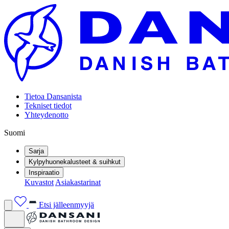
Tietoa Dansanista
Tekniset tiedot
Yhteydenotto
Suomi
Sarja
Kylpyhuonekalusteet & suihkut
Inspiraatio
Kuvastot
Asiakastarinat
Etsi jälleenmyyjä