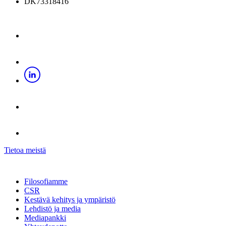
DK73318416
Tietoa meistä
Filosofiamme
CSR
Kestävä kehitys ja ympäristö
Lehdistö ja media
Mediapankki