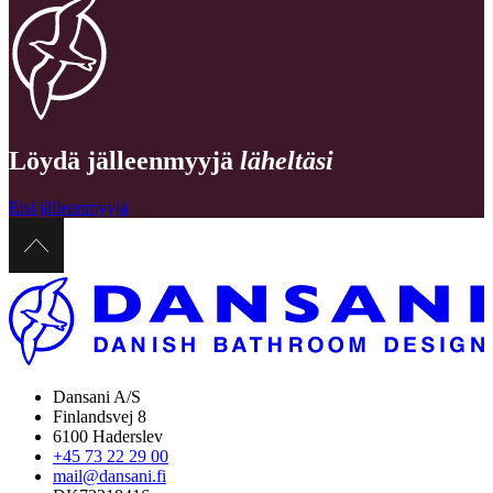
Löydä jälleenmyyjä
läheltäsi
Etsi jälleenmyyjä
Dansani A/S
Finlandsvej 8
6100 Haderslev
+45 73 22 29 00
mail@dansani.fi