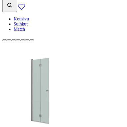
Kotisivu
Suihkut
Match