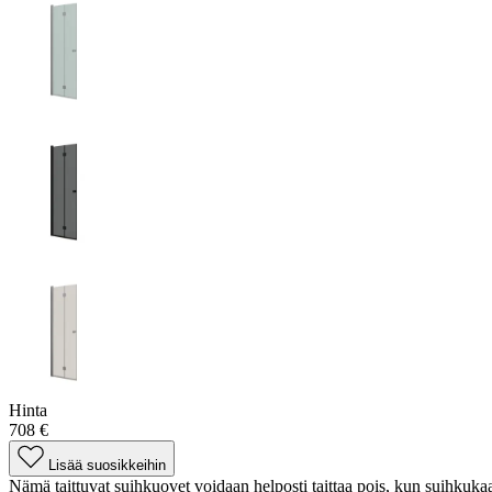
Hinta
708 €
Lisää suosikkeihin
Nämä taittuvat suihkuovet voidaan helposti taittaa pois, kun suihkukaap