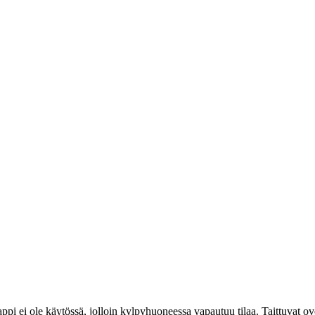
pi ei ole käytössä, jolloin kylpyhuoneessa vapautuu tilaa. Taittuvat ove