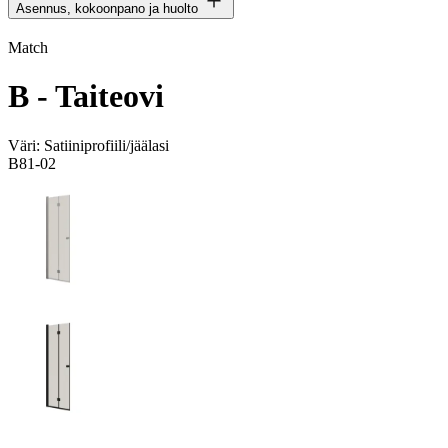
Asennus, kokoonpano ja huolto
Match
B - Taiteovi
Väri:
Satiiniprofiili/jäälasi
B81-02