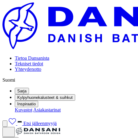
Tietoa Dansanista
Tekniset tiedot
Yhteydenotto
Suomi
Sarja
Kylpyhuonekalusteet & suihkut
Inspiraatio
Kuvastot
Asiakastarinat
Etsi jälleenmyyjä