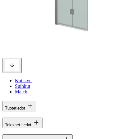
Kotisivu
Suihkut
Match
Tuotetiedot
Tekniset tiedot