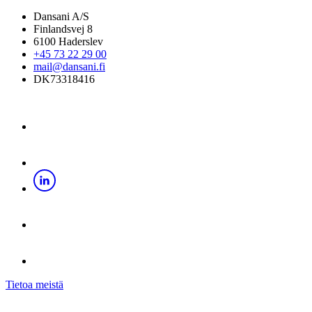
Dansani A/S
Finlandsvej 8
6100 Haderslev
+45 73 22 29 00
mail@dansani.fi
DK73318416
Tietoa meistä