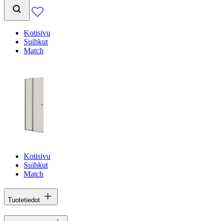
Kotisivu
Suihkut
Match
Kotisivu
Suihkut
Match
Tuotetiedot