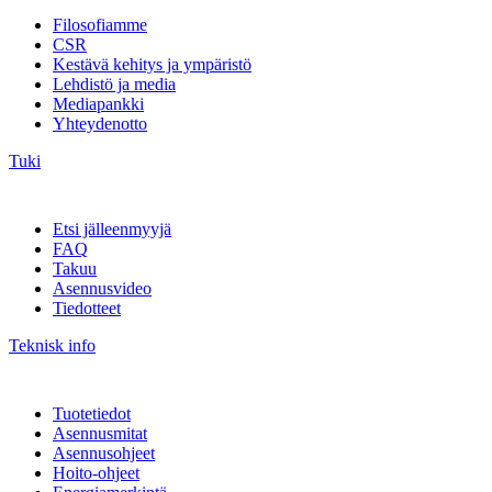
Filosofiamme
CSR
Kestävä kehitys ja ympäristö
Lehdistö ja media
Mediapankki
Yhteydenotto
Tuki
Etsi jälleenmyyjä
FAQ
Takuu
Asennusvideo
Tiedotteet
Teknisk info
Tuotetiedot
Asennusmitat
Asennusohjeet
Hoito-ohjeet