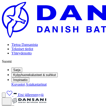
Tietoa Dansanista
Tekniset tiedot
Yhteydenotto
Suomi
Sarja
Kylpyhuonekalusteet & suihkut
Inspiraatio
Kuvastot
Asiakastarinat
Etsi jälleenmyyjä