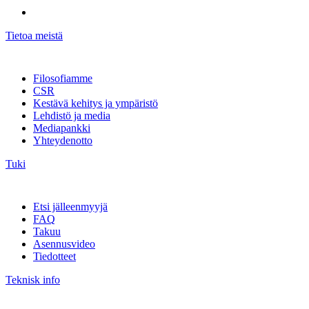
Tietoa meistä
Filosofiamme
CSR
Kestävä kehitys ja ympäristö
Lehdistö ja media
Mediapankki
Yhteydenotto
Tuki
Etsi jälleenmyyjä
FAQ
Takuu
Asennusvideo
Tiedotteet
Teknisk info