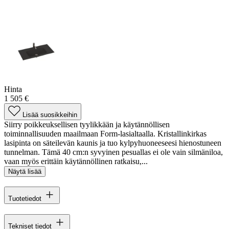
Hinta
1 505 €
Lisää suosikkeihin
Siirry poikkeuksellisen tyylikkään ja käytännöllisen
toiminnallisuuden maailmaan Form-lasialtaalla. Kristallinkirkas
lasipinta on säteilevän kaunis ja tuo kylpyhuoneeseesi hienostuneen
tunnelman. Tämä 40 cm:n syvyinen pesuallas ei ole vain silmäniloa,
vaan myös erittäin käytännöllinen ratkaisu,...
Näytä lisää
Tuotetiedot
Tekniset tiedot