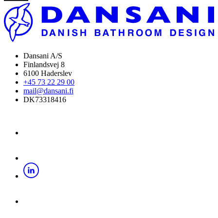
Dansani A/S
Finlandsvej 8
6100 Haderslev
+45 73 22 29 00
mail@dansani.fi
DK73318416