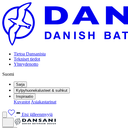
Tietoa Dansanista
Tekniset tiedot
Yhteydenotto
Suomi
Sarja
Kylpyhuonekalusteet & suihkut
Inspiraatio
Kuvastot
Asiakastarinat
Etsi jälleenmyyjä