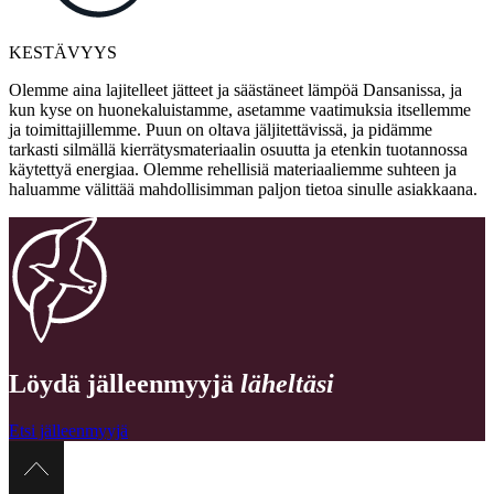
KESTÄVYYS
Olemme aina lajitelleet jätteet ja säästäneet lämpöä Dansanissa, ja
kun kyse on huonekaluistamme, asetamme vaatimuksia itsellemme
ja toimittajillemme. Puun on oltava jäljitettävissä, ja pidämme
tarkasti silmällä kierrätysmateriaalin osuutta ja etenkin tuotannossa
käytettyä energiaa. Olemme rehellisiä materiaaliemme suhteen ja
haluamme välittää mahdollisimman paljon tietoa sinulle asiakkaana.
Löydä jälleenmyyjä
läheltäsi
Etsi jälleenmyyjä