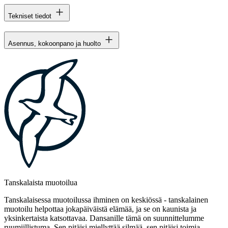
Tekniset tiedot
Asennus, kokoonpano ja huolto
Tanskalaista muotoilua
Tanskalaisessa muotoilussa ihminen on keskiössä - tanskalainen
muotoilu helpottaa jokapäiväistä elämää, ja se on kaunista ja
yksinkertaista katsottavaa. Dansanille tämä on suunnittelumme
ruumiillistuma. Sen pitäisi miellyttää silmää, sen pitäisi toimia