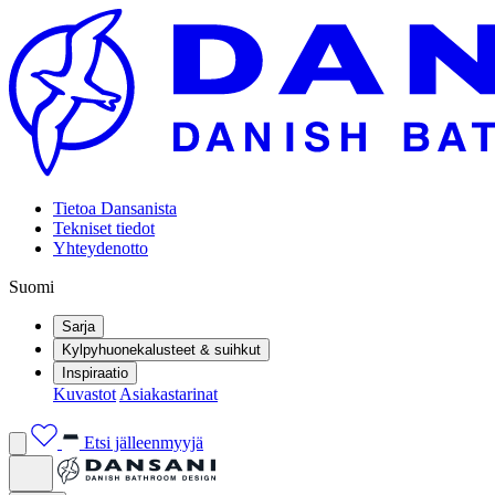
Tietoa Dansanista
Tekniset tiedot
Yhteydenotto
Suomi
Sarja
Kylpyhuonekalusteet & suihkut
Inspiraatio
Kuvastot
Asiakastarinat
Etsi jälleenmyyjä