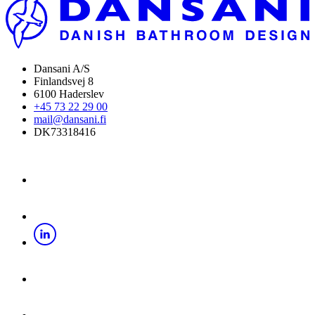
Dansani A/S
Finlandsvej 8
6100 Haderslev
+45 73 22 29 00
mail@dansani.fi
DK73318416