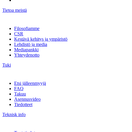
Tietoa meistä
Filosofiamme
CSR
Kestävä kehitys ja ympäristö
Lehdistö ja media
Mediapankki
Yhteydenotto
Tuki
Etsi jälleenmyyjä
FAQ
Takuu
Asennusvideo
Tiedotteet
Teknisk info