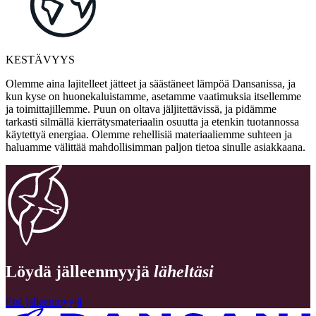
KESTÄVYYS
Olemme aina lajitelleet jätteet ja säästäneet lämpöä Dansanissa, ja
kun kyse on huonekaluistamme, asetamme vaatimuksia itsellemme
ja toimittajillemme. Puun on oltava jäljitettävissä, ja pidämme
tarkasti silmällä kierrätysmateriaalin osuutta ja etenkin tuotannossa
käytettyä energiaa. Olemme rehellisiä materiaaliemme suhteen ja
haluamme välittää mahdollisimman paljon tietoa sinulle asiakkaana.
Löydä jälleenmyyjä
läheltäsi
Etsi jälleenmyyjä