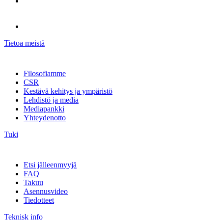
Tietoa meistä
Filosofiamme
CSR
Kestävä kehitys ja ympäristö
Lehdistö ja media
Mediapankki
Yhteydenotto
Tuki
Etsi jälleenmyyjä
FAQ
Takuu
Asennusvideo
Tiedotteet
Teknisk info