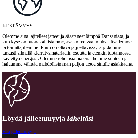
KESTÄVYYS
Olemme aina lajitelleet jätteet ja säästäneet lämpöä Dansanissa, ja
kun kyse on huonekaluistamme, asetamme vaatimuksia itsellemme
ja toimittajillemme. Puun on oltava jäljitettävissä, ja pidämme
tarkasti silmällä kierrätysmateriaalin osuutta ja etenkin tuotannossa
käytettyä energiaa. Olemme rehellisiä materiaaliemme suhteen ja
haluamme välittää mahdollisimman paljon tietoa sinulle asiakkaana.
Löydä jälleenmyyjä
läheltäsi
Etsi jälleenmyyjä