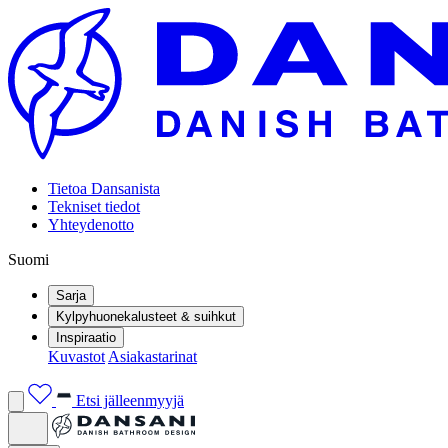
Tietoa Dansanista
Tekniset tiedot
Yhteydenotto
Suomi
Sarja
Kylpyhuonekalusteet & suihkut
Inspiraatio
Kuvastot
Asiakastarinat
Etsi jälleenmyyjä