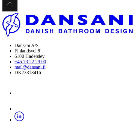
Dansani A/S
Finlandsvej 8
6100 Haderslev
+45 73 22 29 00
mail@dansani.fi
DK73318416