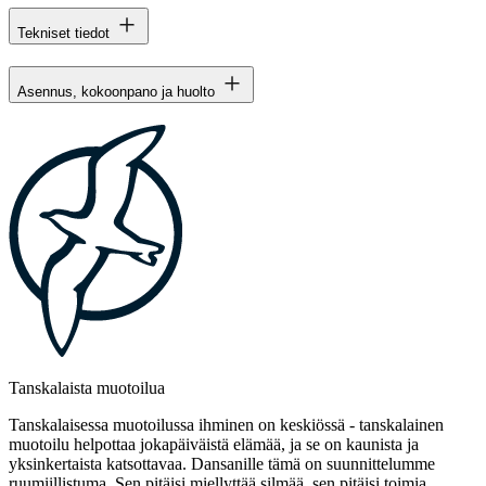
Tekniset tiedot
Asennus, kokoonpano ja huolto
Tanskalaista muotoilua
Tanskalaisessa muotoilussa ihminen on keskiössä - tanskalainen
muotoilu helpottaa jokapäiväistä elämää, ja se on kaunista ja
yksinkertaista katsottavaa. Dansanille tämä on suunnittelumme
ruumiillistuma. Sen pitäisi miellyttää silmää, sen pitäisi toimia