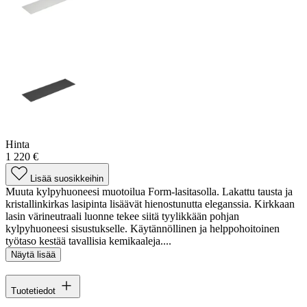
Hinta
1 220 €
Lisää suosikkeihin
Muuta kylpyhuoneesi muotoilua Form-lasitasolla. Lakattu tausta ja
kristallinkirkas lasipinta lisäävät hienostunutta eleganssia. Kirkkaan
lasin värineutraali luonne tekee siitä tyylikkään pohjan
kylpyhuoneesi sisustukselle. Käytännöllinen ja helppohoitoinen
työtaso kestää tavallisia kemikaaleja....
Näytä lisää
Tuotetiedot