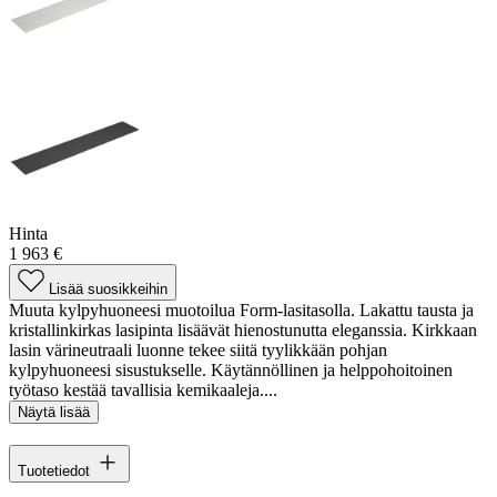
Hinta
1 963 €
Lisää suosikkeihin
Muuta kylpyhuoneesi muotoilua Form-lasitasolla. Lakattu tausta ja
kristallinkirkas lasipinta lisäävät hienostunutta eleganssia. Kirkkaan
lasin värineutraali luonne tekee siitä tyylikkään pohjan
kylpyhuoneesi sisustukselle. Käytännöllinen ja helppohoitoinen
työtaso kestää tavallisia kemikaaleja....
Näytä lisää
Tuotetiedot