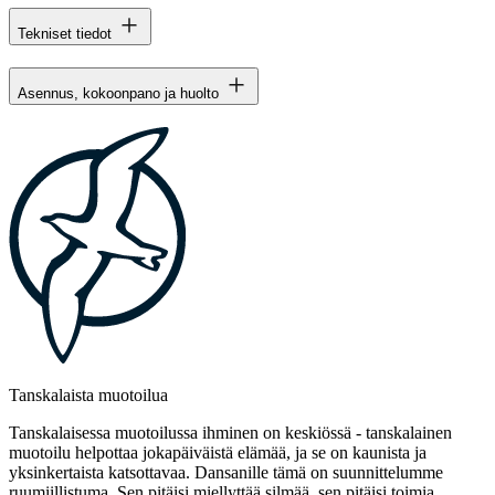
Tekniset tiedot
Asennus, kokoonpano ja huolto
Tanskalaista muotoilua
Tanskalaisessa muotoilussa ihminen on keskiössä - tanskalainen
muotoilu helpottaa jokapäiväistä elämää, ja se on kaunista ja
yksinkertaista katsottavaa. Dansanille tämä on suunnittelumme
ruumiillistuma. Sen pitäisi miellyttää silmää, sen pitäisi toimia