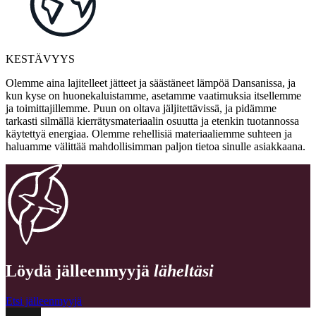
KESTÄVYYS
Olemme aina lajitelleet jätteet ja säästäneet lämpöä Dansanissa, ja
kun kyse on huonekaluistamme, asetamme vaatimuksia itsellemme
ja toimittajillemme. Puun on oltava jäljitettävissä, ja pidämme
tarkasti silmällä kierrätysmateriaalin osuutta ja etenkin tuotannossa
käytettyä energiaa. Olemme rehellisiä materiaaliemme suhteen ja
haluamme välittää mahdollisimman paljon tietoa sinulle asiakkaana.
Löydä jälleenmyyjä
läheltäsi
Etsi jälleenmyyjä