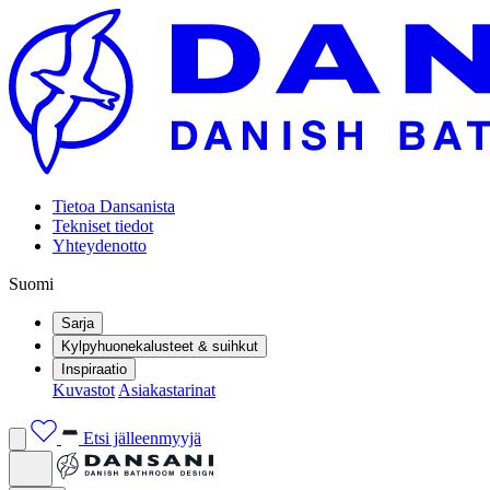
Tietoa Dansanista
Tekniset tiedot
Yhteydenotto
Suomi
Sarja
Kylpyhuonekalusteet & suihkut
Inspiraatio
Kuvastot
Asiakastarinat
Etsi jälleenmyyjä