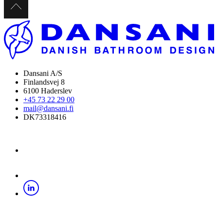
Dansani A/S
Finlandsvej 8
6100 Haderslev
+45 73 22 29 00
mail@dansani.fi
DK73318416