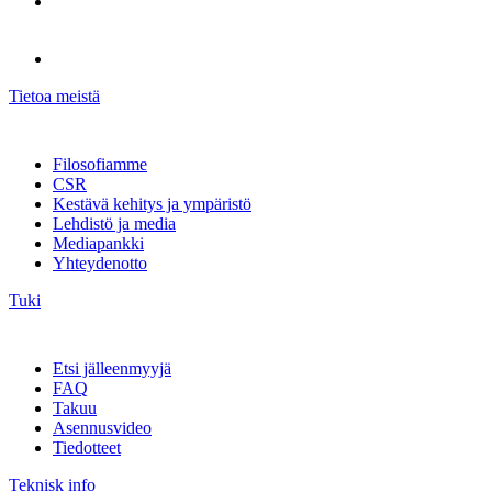
Tietoa meistä
Filosofiamme
CSR
Kestävä kehitys ja ympäristö
Lehdistö ja media
Mediapankki
Yhteydenotto
Tuki
Etsi jälleenmyyjä
FAQ
Takuu
Asennusvideo
Tiedotteet
Teknisk info