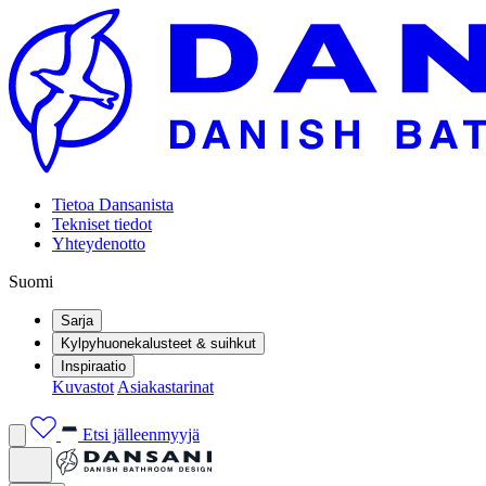
Tietoa Dansanista
Tekniset tiedot
Yhteydenotto
Suomi
Sarja
Kylpyhuonekalusteet & suihkut
Inspiraatio
Kuvastot
Asiakastarinat
Etsi jälleenmyyjä