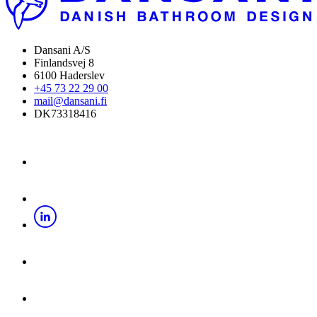
Dansani A/S
Finlandsvej 8
6100 Haderslev
+45 73 22 29 00
mail@dansani.fi
DK73318416