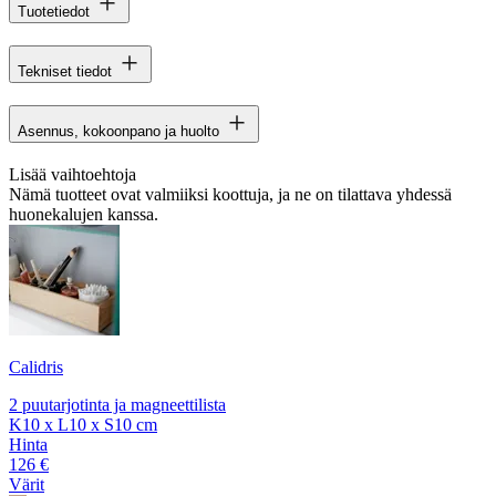
Tuotetiedot
Tekniset tiedot
Asennus, kokoonpano ja huolto
Lisää vaihtoehtoja
Nämä tuotteet ovat valmiiksi koottuja, ja ne on tilattava yhdessä
huonekalujen kanssa.
Calidris
2 puutarjotinta ja magneettilista
K10 x L10 x S10 cm
Hinta
126 €
Värit