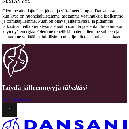
KESTÄVYYS
Olemme aina lajitelleet jätteet ja säästäneet lämpöä Dansanissa, ja
kun kyse on huonekaluistamme, asetamme vaatimuksia itsellemme
ja toimittajillemme. Puun on oltava jäljitettävissä, ja pidämme
tarkasti silmällä kierrätysmateriaalin osuutta ja etenkin tuotannossa
käytettyä energiaa. Olemme rehellisiä materiaaliemme suhteen ja
haluamme välittää mahdollisimman paljon tietoa sinulle asiakkaana.
Löydä jälleenmyyjä
läheltäsi
Etsi jälleenmyyjä