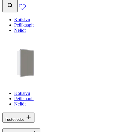
Kotisivu
Peilikaapit
Neliöt
Kotisivu
Peilikaapit
Neliöt
Tuotetiedot