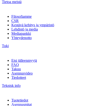
Tietoa meistä
Filosofiamme
CSR
Kestävä kehitys ja ympäristö
Lehdistö ja media
Mediapankki
Yhteydenotto
Tuki
Etsi jälleenmyyjä
FAQ
Takuu
Asennusvideo
Tiedotteet
Teknisk info
Tuotetiedot
Asennusmitat