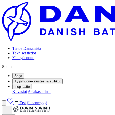
Tietoa Dansanista
Tekniset tiedot
Yhteydenotto
Suomi
Sarja
Kylpyhuonekalusteet & suihkut
Inspiraatio
Kuvastot
Asiakastarinat
Etsi jälleenmyyjä