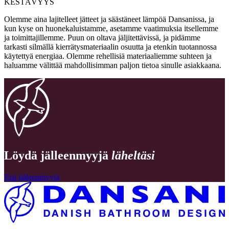
KESTÄVYYS
Olemme aina lajitelleet jätteet ja säästäneet lämpöä Dansanissa, ja
kun kyse on huonekaluistamme, asetamme vaatimuksia itsellemme
ja toimittajillemme. Puun on oltava jäljitettävissä, ja pidämme
tarkasti silmällä kierrätysmateriaalin osuutta ja etenkin tuotannossa
käytettyä energiaa. Olemme rehellisiä materiaaliemme suhteen ja
haluamme välittää mahdollisimman paljon tietoa sinulle asiakkaana.
Löydä jälleenmyyjä
läheltäsi
Etsi jälleenmyyjä