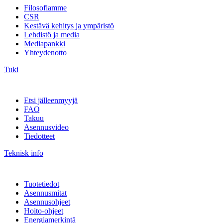
Filosofiamme
CSR
Kestävä kehitys ja ympäristö
Lehdistö ja media
Mediapankki
Yhteydenotto
Tuki
Etsi jälleenmyyjä
FAQ
Takuu
Asennusvideo
Tiedotteet
Teknisk info
Tuotetiedot
Asennusmitat
Asennusohjeet
Hoito-ohjeet
Energiamerkintä