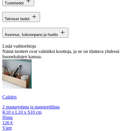
Tuotetiedot
Tekniset tiedot
Asennus, kokoonpano ja huolto
Lisää vaihtoehtoja
Nämä tuotteet ovat valmiiksi koottuja, ja ne on tilattava yhdessä
huonekalujen kanssa.
Calidris
2 puutarjotinta ja magneettilista
K10 x L10 x S10 cm
Hinta
126 €
Värit