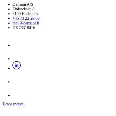
Dansani A/S
Finlandsvej 8
6100 Haderslev
+45 73 22 29 00
mail@dansani.fi
DK73318416
Tietoa meistä