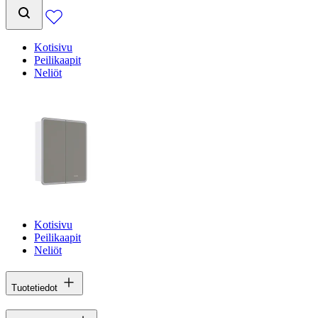
Kotisivu
Peilikaapit
Neliöt
Kotisivu
Peilikaapit
Neliöt
Tuotetiedot