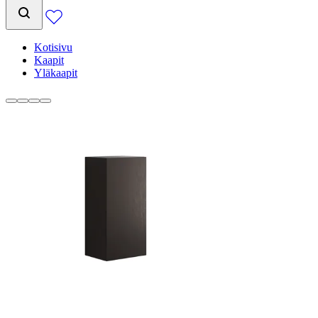
Kotisivu
Kaapit
Yläkaapit