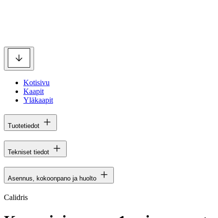
Kotisivu
Kaapit
Yläkaapit
Tuotetiedot
Tekniset tiedot
Asennus, kokoonpano ja huolto
Calidris