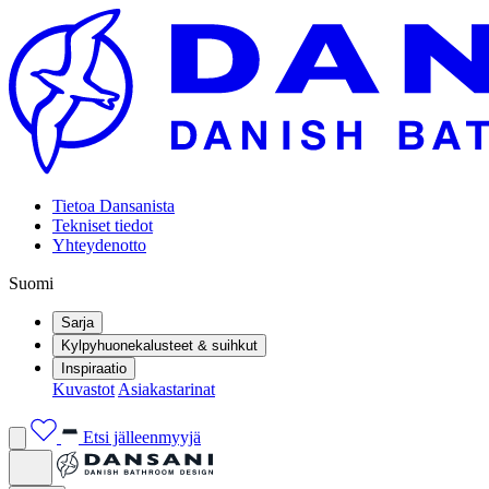
Tietoa Dansanista
Tekniset tiedot
Yhteydenotto
Suomi
Sarja
Kylpyhuonekalusteet & suihkut
Inspiraatio
Kuvastot
Asiakastarinat
Etsi jälleenmyyjä