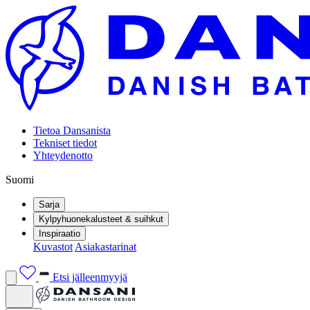
Tietoa Dansanista
Tekniset tiedot
Yhteydenotto
Suomi
Sarja
Kylpyhuonekalusteet & suihkut
Inspiraatio
Kuvastot
Asiakastarinat
Etsi jälleenmyyjä