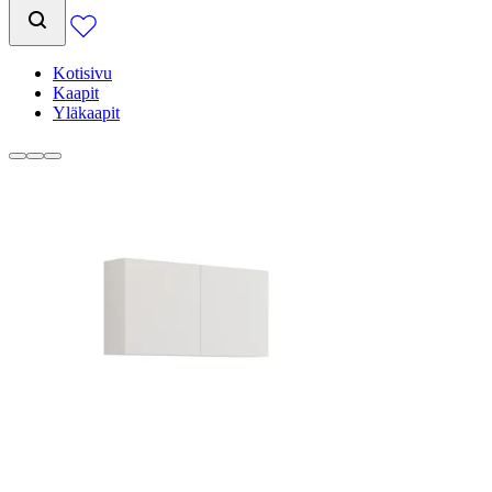
Kotisivu
Kaapit
Yläkaapit