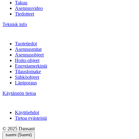
Takuu
Asennusvideo
Tiedotteet
Teknisk info
Tuotetiedot
Asennusmitat
Asennusohjeet
Hoito-ohjeet
Energiamerkintä
Tilauslomake
Sähköohjeet
Läpiporaus
Käytännön tietoa
Käyttöehdot
Tietoa evästeistä
© 2025 Dansani
suomi (Suomi)