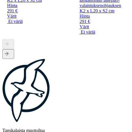
K2 x L20 x S2 cm
langattoman laitepari-
Hinta
valaistuksenohjauksen
291 €
K2 x L20 x S2 cm
Värit
Hinta
Ei väriä
291 €
Värit
Ei väriä
Tanskalaista muotoilua