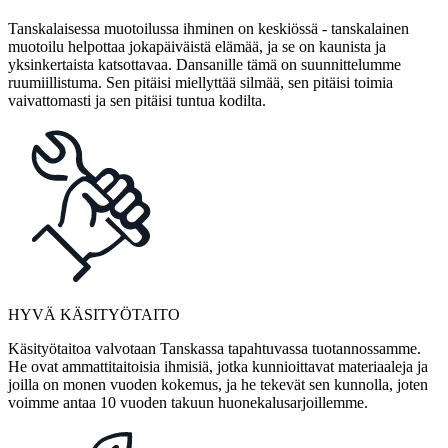
Tanskalaisessa muotoilussa ihminen on keskiössä - tanskalainen
muotoilu helpottaa jokapäiväistä elämää, ja se on kaunista ja
yksinkertaista katsottavaa. Dansanille tämä on suunnittelumme
ruumiillistuma. Sen pitäisi miellyttää silmää, sen pitäisi toimia
vaivattomasti ja sen pitäisi tuntua kodilta.
HYVÄ KÄSITYÖTAITO
Käsityötaitoa valvotaan Tanskassa tapahtuvassa tuotannossamme.
He ovat ammattitaitoisia ihmisiä, jotka kunnioittavat materiaaleja ja
joilla on monen vuoden kokemus, ja he tekevät sen kunnolla, joten
voimme antaa 10 vuoden takuun huonekalusarjoillemme.