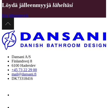
Löydä jälleenmyyjä
läheltäsi
Etsi jälleenmyyjä
Dansani A/S
Finlandsvej 8
6100 Haderslev
+45 73 22 29 00
mail@dansani.fi
DK73318416