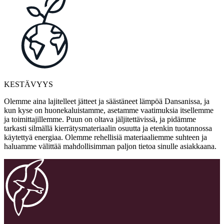
KESTÄVYYS
Olemme aina lajitelleet jätteet ja säästäneet lämpöä Dansanissa, ja
kun kyse on huonekaluistamme, asetamme vaatimuksia itsellemme
ja toimittajillemme. Puun on oltava jäljitettävissä, ja pidämme
tarkasti silmällä kierrätysmateriaalin osuutta ja etenkin tuotannossa
käytettyä energiaa. Olemme rehellisiä materiaaliemme suhteen ja
haluamme välittää mahdollisimman paljon tietoa sinulle asiakkaana.