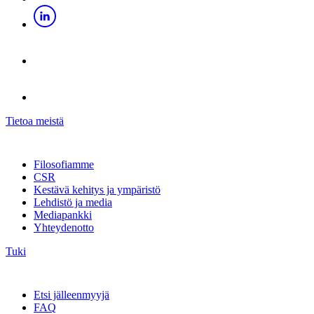
Tietoa meistä
Filosofiamme
CSR
Kestävä kehitys ja ympäristö
Lehdistö ja media
Mediapankki
Yhteydenotto
Tuki
Etsi jälleenmyyjä
FAQ