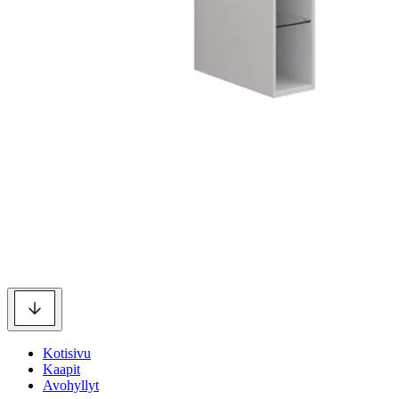
Kotisivu
Kaapit
Avohyllyt