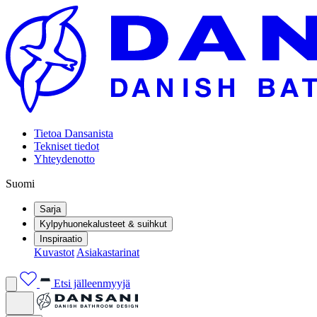
Tietoa Dansanista
Tekniset tiedot
Yhteydenotto
Suomi
Sarja
Kylpyhuonekalusteet & suihkut
Inspiraatio
Kuvastot
Asiakastarinat
Etsi jälleenmyyjä