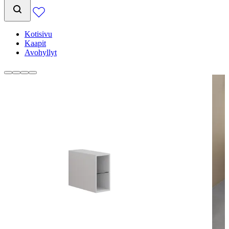
Kotisivu
Kaapit
Avohyllyt