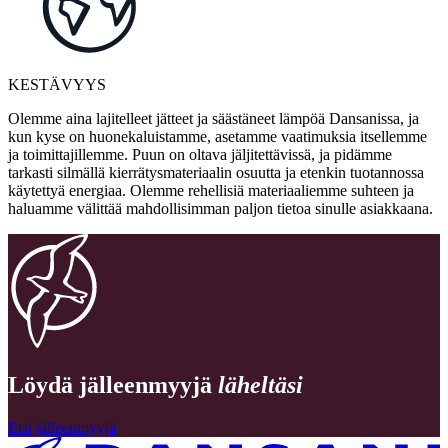
KESTÄVYYS
Olemme aina lajitelleet jätteet ja säästäneet lämpöä Dansanissa, ja
kun kyse on huonekaluistamme, asetamme vaatimuksia itsellemme
ja toimittajillemme. Puun on oltava jäljitettävissä, ja pidämme
tarkasti silmällä kierrätysmateriaalin osuutta ja etenkin tuotannossa
käytettyä energiaa. Olemme rehellisiä materiaaliemme suhteen ja
haluamme välittää mahdollisimman paljon tietoa sinulle asiakkaana.
Löydä jälleenmyyjä
läheltäsi
Etsi jälleenmyyjä