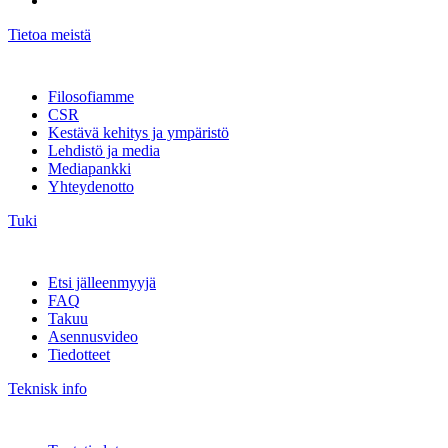
Tietoa meistä
Filosofiamme
CSR
Kestävä kehitys ja ympäristö
Lehdistö ja media
Mediapankki
Yhteydenotto
Tuki
Etsi jälleenmyyjä
FAQ
Takuu
Asennusvideo
Tiedotteet
Teknisk info