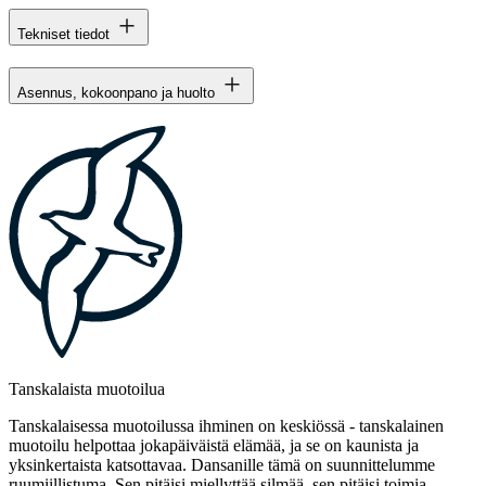
Tekniset tiedot
Asennus, kokoonpano ja huolto
Tanskalaista muotoilua
Tanskalaisessa muotoilussa ihminen on keskiössä - tanskalainen
muotoilu helpottaa jokapäiväistä elämää, ja se on kaunista ja
yksinkertaista katsottavaa. Dansanille tämä on suunnittelumme
ruumiillistuma. Sen pitäisi miellyttää silmää, sen pitäisi toimia