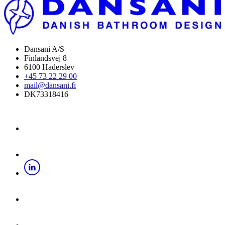
Dansani A/S
Finlandsvej 8
6100 Haderslev
+45 73 22 29 00
mail@dansani.fi
DK73318416